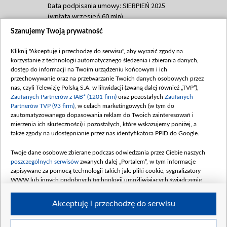
Data podpisania umowy: SIERPIEŃ 2025
(wpłata wrzesień 60 mln)
Szanujemy Twoją prywatność
Dofinansowanie 635 783 051,21 PLN
Data podpisania umowy: WRZESIEŃ 2025
Kliknij "Akceptuję i przechodzę do serwisu", aby wyrazić zgody na
(wpłata wrzesień 100 mln, październik 350
korzystanie z technologii automatycznego śledzenia i zbierania danych,
mln, listopad 265 mln)
dostęp do informacji na Twoim urządzeniu końcowym i ich
przechowywanie oraz na przetwarzanie Twoich danych osobowych przez
Dofinansowanie 48 862 000,00 PLN
nas, czyli Telewizję Polską S.A. w likwidacji (zwaną dalej również „TVP”),
Data podpisania umowy: GRUDZIEŃ 2025
Zaufanych Partnerów z IAB* (1201 firm)
oraz pozostałych
Zaufanych
(wpłata grudzień 60,548 mln)
Partnerów TVP (93 firm)
, w celach marketingowych (w tym do
zautomatyzowanego dopasowania reklam do Twoich zainteresowań i
Dofinansowanie 900 000 000,00 PLN
mierzenia ich skuteczności) i pozostałych, które wskazujemy poniżej, a
Data podpisania umowy: LUTY 2026 (wpłata
także zgody na udostępnianie przez nas identyfikatora PPID do Google.
26 lutego 80 mln, 4 marca 370 mln,
8
kwiecień 180 mln, 7 maja 180 mln, 8
Twoje dane osobowe zbierane podczas odwiedzania przez Ciebie naszych
czerwca 90 mln)
poszczególnych serwisów
zwanych dalej „Portalem”, w tym informacje
zapisywane za pomocą technologii takich jak: pliki cookie, sygnalizatory
Dofinansowanie 250 000 000,00 PLN
WWW lub innych podobnych technologii umożliwiających świadczenie
Data podpisania umowy LIPIEC 2026 (wpłata
dopasowanych i bezpiecznych usług, personalizację treści oraz reklam,
udostępnianie funkcji mediów społecznościowych oraz analizowanie ruchu
4 sierpnia 250 mln
Akceptuję i przechodzę do serwisu
w Internecie.
Twoje dane osobowe zbierane podczas odwiedzania przez Ciebie