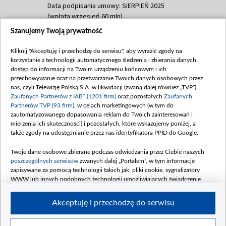
Data podpisania umowy: SIERPIEŃ 2025
(wpłata wrzesień 60 mln)
Szanujemy Twoją prywatność
Dofinansowanie 635 783 051,21 PLN
Data podpisania umowy: WRZESIEŃ 2025
Kliknij "Akceptuję i przechodzę do serwisu", aby wyrazić zgody na
(wpłata wrzesień 100 mln, październik 350
korzystanie z technologii automatycznego śledzenia i zbierania danych,
mln, listopad 265 mln)
dostęp do informacji na Twoim urządzeniu końcowym i ich
przechowywanie oraz na przetwarzanie Twoich danych osobowych przez
Dofinansowanie 48 862 000,00 PLN
nas, czyli Telewizję Polską S.A. w likwidacji (zwaną dalej również „TVP”),
Data podpisania umowy: GRUDZIEŃ 2025
Zaufanych Partnerów z IAB* (1201 firm)
oraz pozostałych
Zaufanych
(wpłata grudzień 60,548 mln)
Partnerów TVP (93 firm)
, w celach marketingowych (w tym do
zautomatyzowanego dopasowania reklam do Twoich zainteresowań i
Dofinansowanie 900 000 000,00 PLN
mierzenia ich skuteczności) i pozostałych, które wskazujemy poniżej, a
Data podpisania umowy: LUTY 2026 (wpłata
także zgody na udostępnianie przez nas identyfikatora PPID do Google.
26 lutego 80 mln, 4 marca 370 mln,
8
kwiecień 180 mln, 7 maja 180 mln, 8
Twoje dane osobowe zbierane podczas odwiedzania przez Ciebie naszych
czerwca 90 mln)
poszczególnych serwisów
zwanych dalej „Portalem”, w tym informacje
zapisywane za pomocą technologii takich jak: pliki cookie, sygnalizatory
Dofinansowanie 250 000 000,00 PLN
WWW lub innych podobnych technologii umożliwiających świadczenie
Data podpisania umowy LIPIEC 2026 (wpłata
dopasowanych i bezpiecznych usług, personalizację treści oraz reklam,
udostępnianie funkcji mediów społecznościowych oraz analizowanie ruchu
4 sierpnia 250 mln
Akceptuję i przechodzę do serwisu
w Internecie.
Twoje dane osobowe zbierane podczas odwiedzania przez Ciebie