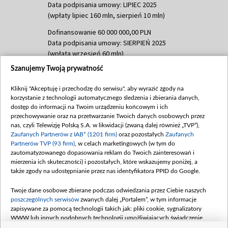
Data podpisania umowy: LIPIEC 2025
(wpłaty lipiec 160 mln, sierpień 10 mln)
Dofinansowanie 60 000 000,00 PLN
Data podpisania umowy: SIERPIEŃ 2025
(wpłata wrzesień 60 mln)
Szanujemy Twoją prywatność
Dofinansowanie 635 783 051,21 PLN
Data podpisania umowy: WRZESIEŃ 2025
Kliknij "Akceptuję i przechodzę do serwisu", aby wyrazić zgody na
(wpłata wrzesień 100 mln, październik 350
korzystanie z technologii automatycznego śledzenia i zbierania danych,
mln, listopad 265 mln)
dostęp do informacji na Twoim urządzeniu końcowym i ich
przechowywanie oraz na przetwarzanie Twoich danych osobowych przez
Dofinansowanie 48 862 000,00 PLN
nas, czyli Telewizję Polską S.A. w likwidacji (zwaną dalej również „TVP”),
Data podpisania umowy: GRUDZIEŃ 2025
Zaufanych Partnerów z IAB* (1201 firm)
oraz pozostałych
Zaufanych
(wpłata grudzień 60,548 mln)
Partnerów TVP (93 firm)
, w celach marketingowych (w tym do
zautomatyzowanego dopasowania reklam do Twoich zainteresowań i
Dofinansowanie 900 000 000,00 PLN
mierzenia ich skuteczności) i pozostałych, które wskazujemy poniżej, a
Data podpisania umowy: LUTY 2026 (wpłata
także zgody na udostępnianie przez nas identyfikatora PPID do Google.
26 lutego 80 mln, 4 marca 370 mln,
8
kwiecień 180 mln, 7 maja 180 mln, 8
Twoje dane osobowe zbierane podczas odwiedzania przez Ciebie naszych
czerwca 90 mln)
poszczególnych serwisów
zwanych dalej „Portalem”, w tym informacje
zapisywane za pomocą technologii takich jak: pliki cookie, sygnalizatory
Dofinansowanie 250 000 000,00 PLN
WWW lub innych podobnych technologii umożliwiających świadczenie
Data podpisania umowy LIPIEC 2026 (wpłata
dopasowanych i bezpiecznych usług, personalizację treści oraz reklam,