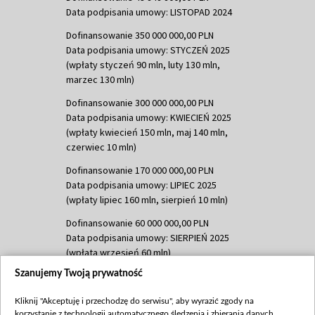
Data podpisania umowy: LISTOPAD 2024
Dofinansowanie 350 000 000,00 PLN
Data podpisania umowy: STYCZEŃ 2025
(wpłaty styczeń 90 mln, luty 130 mln,
marzec 130 mln)
Dofinansowanie 300 000 000,00 PLN
Data podpisania umowy: KWIECIEŃ 2025
(wpłaty kwiecień 150 mln, maj 140 mln,
czerwiec 10 mln)
Dofinansowanie 170 000 000,00 PLN
Data podpisania umowy: LIPIEC 2025
(wpłaty lipiec 160 mln, sierpień 10 mln)
Dofinansowanie 60 000 000,00 PLN
Data podpisania umowy: SIERPIEŃ 2025
(wpłata wrzesień 60 mln)
Szanujemy Twoją prywatność
Dofinansowanie 635 783 051,21 PLN
Data podpisania umowy: WRZESIEŃ 2025
Kliknij "Akceptuję i przechodzę do serwisu", aby wyrazić zgody na
(wpłata wrzesień 100 mln, październik 350
korzystanie z technologii automatycznego śledzenia i zbierania danych,