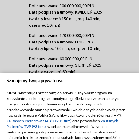
Dofinansowanie 300 000 000,00 PLN
Data podpisania umowy: KWIECIEŃ 2025
(wpłaty kwiecień 150 mln, maj 140 mln,
czerwiec 10 mln)
Dofinansowanie 170 000 000,00 PLN
Data podpisania umowy: LIPIEC 2025
(wpłaty lipiec 160 mln, sierpień 10 mln)
Dofinansowanie 60 000 000,00 PLN
Data podpisania umowy: SIERPIEŃ 2025
(wpłata wrzesień 60 mln)
Szanujemy Twoją prywatność
Dofinansowanie 635 783 051,21 PLN
Data podpisania umowy: WRZESIEŃ 2025
Kliknij "Akceptuję i przechodzę do serwisu", aby wyrazić zgody na
(wpłata wrzesień 100 mln, październik 350
korzystanie z technologii automatycznego śledzenia i zbierania danych,
mln, listopad 265 mln)
dostęp do informacji na Twoim urządzeniu końcowym i ich
przechowywanie oraz na przetwarzanie Twoich danych osobowych przez
Dofinansowanie 48 862 000,00 PLN
nas, czyli Telewizję Polską S.A. w likwidacji (zwaną dalej również „TVP”),
Data podpisania umowy: GRUDZIEŃ 2025
Zaufanych Partnerów z IAB* (1201 firm)
oraz pozostałych
Zaufanych
(wpłata grudzień 60,548 mln)
Partnerów TVP (93 firm)
, w celach marketingowych (w tym do
zautomatyzowanego dopasowania reklam do Twoich zainteresowań i
Dofinansowanie 900 000 000,00 PLN
mierzenia ich skuteczności) i pozostałych, które wskazujemy poniżej, a