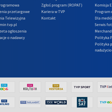
Programowa
Zgłoś program (ROPAT)
Komisja E
enia przetargowe
Kariera w TVP
Program d
ia Telewizyjna
Kontakt
Dla medi
min tvp.pl
Serwis fo
zeta ogłoszenia
Merchandi
acje o nadawcy
Polityka 
Polityka 
nadużycio