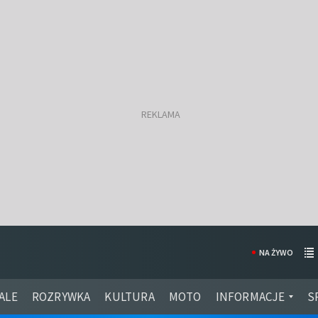
NA ŻYWO
ALE
ROZRYWKA
KULTURA
MOTO
INFORMACJE
S