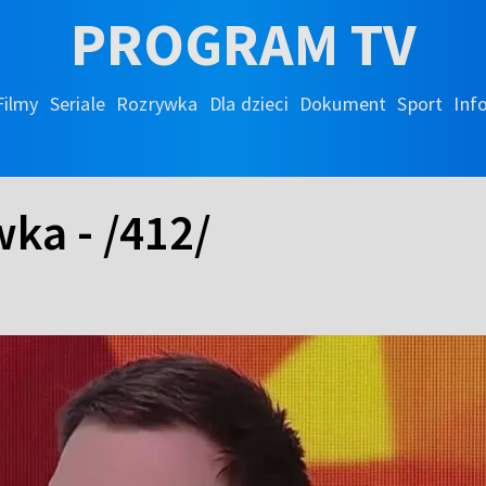
PROGRAM TV
Filmy
Seriale
Rozrywka
Dla dzieci
Dokument
Sport
Inf
ka - /412/