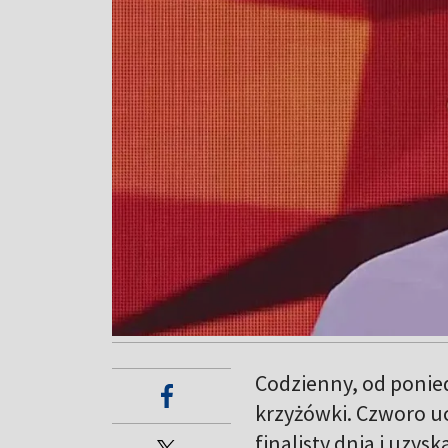
Codzienny, od ponied
krzyżówki. Czworo uc
finalisty dnia i uzy