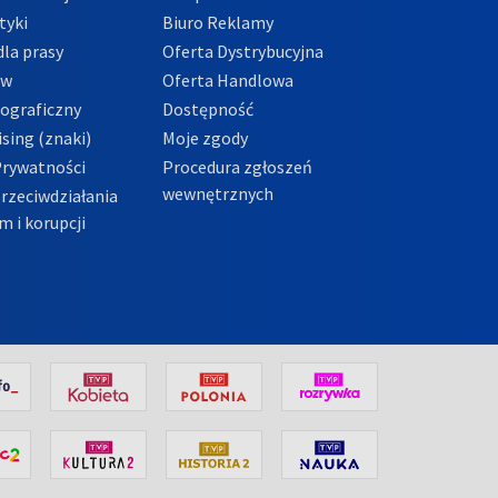
tyki
Biuro Reklamy
la prasy
Oferta Dystrybucyjna
ów
Oferta Handlowa
tograficzny
Dostępność
sing (znaki)
Moje zgody
Prywatności
Procedura zgłoszeń
wewnętrznych
przeciwdziałania
m i korupcji