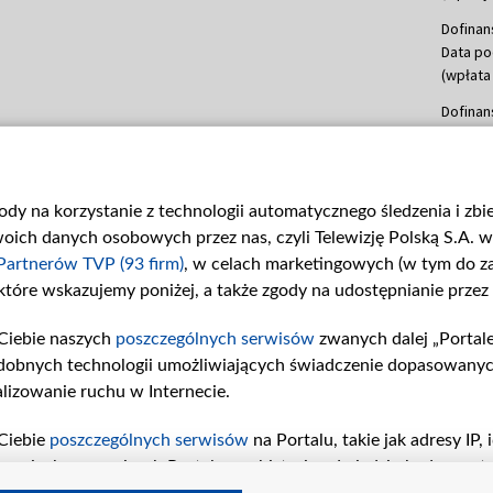
Dofinan
Data po
(wpłata
Dofinan
Data po
(wpłata
mln, lis
gody na korzystanie z technologii automatycznego śledzenia i zb
Dofinan
ch danych osobowych przez nas, czyli Telewizję Polską S.A. w 
Data po
(wpłata
Partnerów TVP (93 firm)
, w celach marketingowych (w tym do 
 które wskazujemy poniżej, a także zgody na udostępnianie przez
Dofinan
Data po
Ciebie naszych
poszczególnych serwisów
zwanych dalej „Portal
26 lute
dobnych technologii umożliwiających świadczenie dopasowanych i
kwiecie
czerwca
lizowanie ruchu w Internecie.
Dofinan
Ciebie
poszczególnych serwisów
na Portalu, takie jak adresy IP
Data po
iwaniach w serwisach Portalu czy historia odwiedzin będą prze
4 sierpn