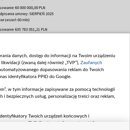
sowanie 60 000 000,00 PLN
dpisania umowy: SIERPIEŃ 2025
 wrzesień 60 mln)
sowanie 635 783 051,21 PLN
dpisania umowy: WRZESIEŃ 2025
 wrzesień 100 mln, październik 350
topad 265 mln)
ierania danych, dostęp do informacji na Twoim urządzeniu
sowanie 48 862 000,00 PLN
likwidacji (zwaną dalej również „TVP”),
Zaufanych
dpisania umowy: GRUDZIEŃ 2025
 grudzień 60,548 mln)
zautomatyzowanego dopasowania reklam do Twoich
 nas identyfikatora PPID do Google.
sowanie 900 000 000,00 PLN
dpisania umowy: LUTY 2026 (wpłata
em”, w tym informacje zapisywane za pomocą technologii
go 80 mln, 4 marca 370 mln,
8
 bezpiecznych usług, personalizację treści oraz reklam,
ń 180 mln, 7 maja 180 mln, 8
 90 mln)
sowanie 250 000 000,00 PLN
, identyfikatory Twoich urządzeń końcowych i
dpisania umowy LIPIEC 2026 (wpłata
twarzane przez TVP,
Zaufanych Partnerów z IAB
oraz
ia 250 mln