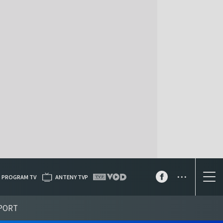
...
PROGRAM TV
ANTENY TVP
PORT