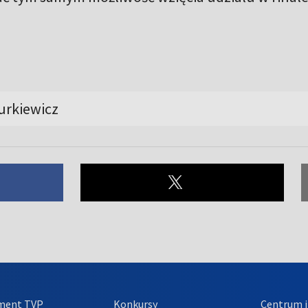
urkiewicz
ment TVP
Konkursy
Centrum i