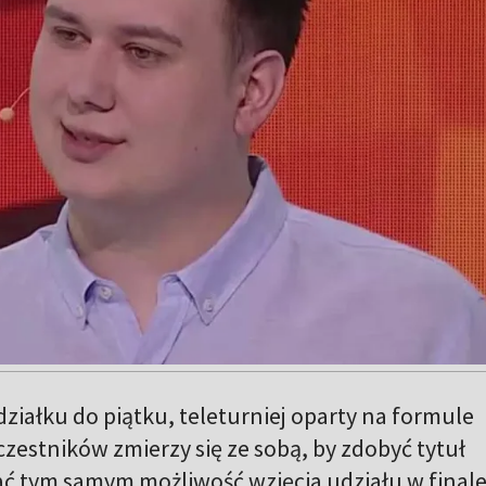
ziałku do piątku, teleturniej oparty na formule
zestników zmierzy się ze sobą, by zdobyć tytuł
skać tym samym możliwość wzięcia udziału w final