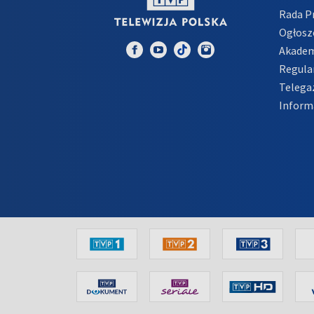
Rada 
Ogłosz
Akadem
Regula
Telega
Inform