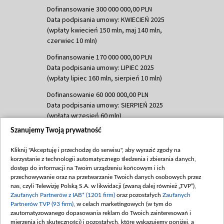
Dofinansowanie 300 000 000,00 PLN
Data podpisania umowy: KWIECIEŃ 2025
(wpłaty kwiecień 150 mln, maj 140 mln,
czerwiec 10 mln)
Dofinansowanie 170 000 000,00 PLN
Data podpisania umowy: LIPIEC 2025
(wpłaty lipiec 160 mln, sierpień 10 mln)
Dofinansowanie 60 000 000,00 PLN
Data podpisania umowy: SIERPIEŃ 2025
(wpłata wrzesień 60 mln)
Szanujemy Twoją prywatność
Dofinansowanie 635 783 051,21 PLN
Data podpisania umowy: WRZESIEŃ 2025
Kliknij "Akceptuję i przechodzę do serwisu", aby wyrazić zgody na
(wpłata wrzesień 100 mln, październik 350
korzystanie z technologii automatycznego śledzenia i zbierania danych,
mln, listopad 265 mln)
dostęp do informacji na Twoim urządzeniu końcowym i ich
przechowywanie oraz na przetwarzanie Twoich danych osobowych przez
Dofinansowanie 48 862 000,00 PLN
nas, czyli Telewizję Polską S.A. w likwidacji (zwaną dalej również „TVP”),
Data podpisania umowy: GRUDZIEŃ 2025
Zaufanych Partnerów z IAB* (1201 firm)
oraz pozostałych
Zaufanych
(wpłata grudzień 60,548 mln)
Partnerów TVP (93 firm)
, w celach marketingowych (w tym do
zautomatyzowanego dopasowania reklam do Twoich zainteresowań i
Dofinansowanie 900 000 000,00 PLN
mierzenia ich skuteczności) i pozostałych, które wskazujemy poniżej, a