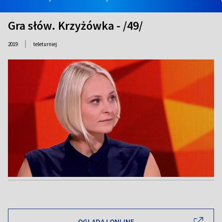
Gra słów. Krzyżówka - /49/
|
2019
teleturniej
OGLĄDAJ ONLINE