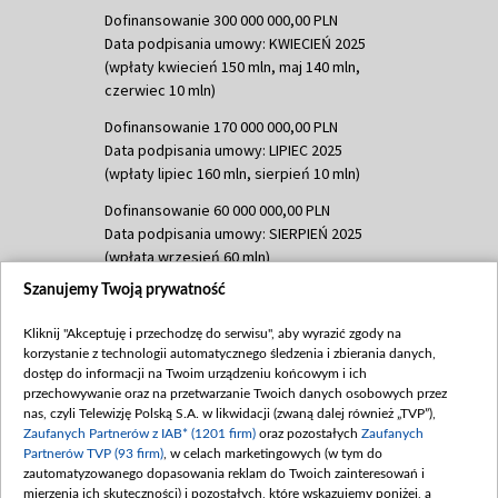
Dofinansowanie 300 000 000,00 PLN
Data podpisania umowy: KWIECIEŃ 2025
(wpłaty kwiecień 150 mln, maj 140 mln,
czerwiec 10 mln)
Dofinansowanie 170 000 000,00 PLN
Data podpisania umowy: LIPIEC 2025
(wpłaty lipiec 160 mln, sierpień 10 mln)
Dofinansowanie 60 000 000,00 PLN
Data podpisania umowy: SIERPIEŃ 2025
(wpłata wrzesień 60 mln)
Szanujemy Twoją prywatność
Dofinansowanie 635 783 051,21 PLN
Data podpisania umowy: WRZESIEŃ 2025
Kliknij "Akceptuję i przechodzę do serwisu", aby wyrazić zgody na
(wpłata wrzesień 100 mln, październik 350
korzystanie z technologii automatycznego śledzenia i zbierania danych,
mln, listopad 265 mln)
dostęp do informacji na Twoim urządzeniu końcowym i ich
przechowywanie oraz na przetwarzanie Twoich danych osobowych przez
Dofinansowanie 48 862 000,00 PLN
nas, czyli Telewizję Polską S.A. w likwidacji (zwaną dalej również „TVP”),
Data podpisania umowy: GRUDZIEŃ 2025
Zaufanych Partnerów z IAB* (1201 firm)
oraz pozostałych
Zaufanych
(wpłata grudzień 60,548 mln)
Partnerów TVP (93 firm)
, w celach marketingowych (w tym do
zautomatyzowanego dopasowania reklam do Twoich zainteresowań i
Dofinansowanie 900 000 000,00 PLN
mierzenia ich skuteczności) i pozostałych, które wskazujemy poniżej, a