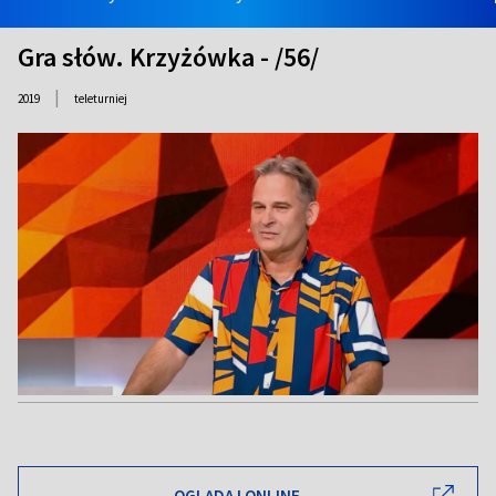
Gra słów. Krzyżówka - /56/
|
2019
teleturniej
OGLĄDAJ ONLINE