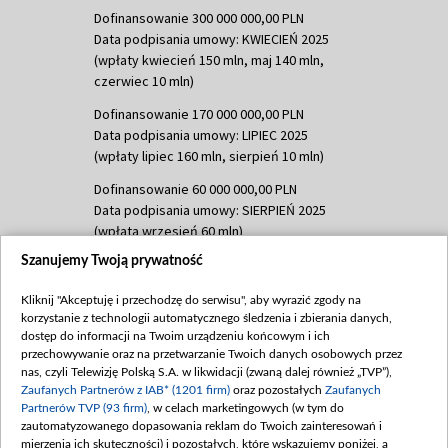
Dofinansowanie 300 000 000,00 PLN
Data podpisania umowy: KWIECIEŃ 2025
(wpłaty kwiecień 150 mln, maj 140 mln,
czerwiec 10 mln)
Dofinansowanie 170 000 000,00 PLN
Data podpisania umowy: LIPIEC 2025
(wpłaty lipiec 160 mln, sierpień 10 mln)
Dofinansowanie 60 000 000,00 PLN
Data podpisania umowy: SIERPIEŃ 2025
(wpłata wrzesień 60 mln)
Szanujemy Twoją prywatność
Dofinansowanie 635 783 051,21 PLN
Data podpisania umowy: WRZESIEŃ 2025
Kliknij "Akceptuję i przechodzę do serwisu", aby wyrazić zgody na
(wpłata wrzesień 100 mln, październik 350
korzystanie z technologii automatycznego śledzenia i zbierania danych,
mln, listopad 265 mln)
dostęp do informacji na Twoim urządzeniu końcowym i ich
przechowywanie oraz na przetwarzanie Twoich danych osobowych przez
Dofinansowanie 48 862 000,00 PLN
nas, czyli Telewizję Polską S.A. w likwidacji (zwaną dalej również „TVP”),
Data podpisania umowy: GRUDZIEŃ 2025
Zaufanych Partnerów z IAB* (1201 firm)
oraz pozostałych
Zaufanych
(wpłata grudzień 60,548 mln)
Partnerów TVP (93 firm)
, w celach marketingowych (w tym do
zautomatyzowanego dopasowania reklam do Twoich zainteresowań i
Dofinansowanie 900 000 000,00 PLN
mierzenia ich skuteczności) i pozostałych, które wskazujemy poniżej, a