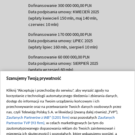
Dofinansowanie 300 000 000,00 PLN
Data podpisania umowy: KWIECIEŃ 2025
(wpłaty kwiecień 150 mln, maj 140 mln,
czerwiec 10 mln)
Dofinansowanie 170 000 000,00 PLN
Data podpisania umowy: LIPIEC 2025
(wpłaty lipiec 160 mln, sierpień 10 mln)
Dofinansowanie 60 000 000,00 PLN
Data podpisania umowy: SIERPIEŃ 2025
(wpłata wrzesień 60 mln)
Szanujemy Twoją prywatność
Dofinansowanie 635 783 051,21 PLN
Data podpisania umowy: WRZESIEŃ 2025
Kliknij "Akceptuję i przechodzę do serwisu", aby wyrazić zgody na
(wpłata wrzesień 100 mln, październik 350
korzystanie z technologii automatycznego śledzenia i zbierania danych,
mln, listopad 265 mln)
dostęp do informacji na Twoim urządzeniu końcowym i ich
przechowywanie oraz na przetwarzanie Twoich danych osobowych przez
Dofinansowanie 48 862 000,00 PLN
nas, czyli Telewizję Polską S.A. w likwidacji (zwaną dalej również „TVP”),
Data podpisania umowy: GRUDZIEŃ 2025
Zaufanych Partnerów z IAB* (1201 firm)
oraz pozostałych
Zaufanych
(wpłata grudzień 60,548 mln)
Partnerów TVP (93 firm)
, w celach marketingowych (w tym do
zautomatyzowanego dopasowania reklam do Twoich zainteresowań i
Dofinansowanie 900 000 000,00 PLN
mierzenia ich skuteczności) i pozostałych, które wskazujemy poniżej, a