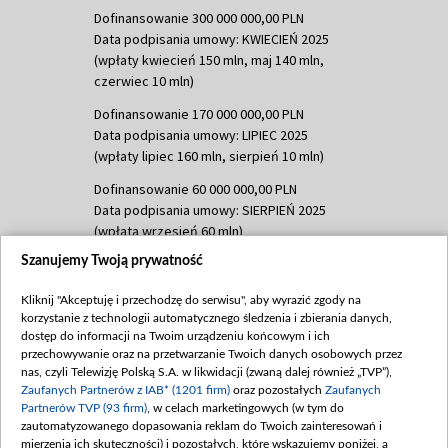
Dofinansowanie 300 000 000,00 PLN
Data podpisania umowy: KWIECIEŃ 2025
(wpłaty kwiecień 150 mln, maj 140 mln,
czerwiec 10 mln)
Dofinansowanie 170 000 000,00 PLN
Data podpisania umowy: LIPIEC 2025
(wpłaty lipiec 160 mln, sierpień 10 mln)
Dofinansowanie 60 000 000,00 PLN
Data podpisania umowy: SIERPIEŃ 2025
(wpłata wrzesień 60 mln)
Szanujemy Twoją prywatność
Dofinansowanie 635 783 051,21 PLN
Data podpisania umowy: WRZESIEŃ 2025
Kliknij "Akceptuję i przechodzę do serwisu", aby wyrazić zgody na
(wpłata wrzesień 100 mln, październik 350
korzystanie z technologii automatycznego śledzenia i zbierania danych,
mln, listopad 265 mln)
dostęp do informacji na Twoim urządzeniu końcowym i ich
przechowywanie oraz na przetwarzanie Twoich danych osobowych przez
Dofinansowanie 48 862 000,00 PLN
nas, czyli Telewizję Polską S.A. w likwidacji (zwaną dalej również „TVP”),
Data podpisania umowy: GRUDZIEŃ 2025
Zaufanych Partnerów z IAB* (1201 firm)
oraz pozostałych
Zaufanych
(wpłata grudzień 60,548 mln)
Partnerów TVP (93 firm)
, w celach marketingowych (w tym do
zautomatyzowanego dopasowania reklam do Twoich zainteresowań i
Dofinansowanie 900 000 000,00 PLN
mierzenia ich skuteczności) i pozostałych, które wskazujemy poniżej, a