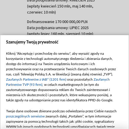
(wpłaty kwiecień 150 mln, maj 140 mln,
czerwiec 10 mln)
Dofinansowanie 170 000 000,00 PLN
Data podpisania umowy: LIPIEC 2025
(wpłaty lipiec 160 mln, sierpień 10 mln)
Szanujemy Twoją prywatność
Dofinansowanie 60 000 000,00 PLN
Data podpisania umowy: SIERPIEŃ 2025
Kliknij "Akceptuję i przechodzę do serwisu", aby wyrazić zgody na
(wpłata wrzesień 60 mln)
korzystanie z technologii automatycznego śledzenia i zbierania danych,
Dofinansowanie 635 783 051,21 PLN
dostęp do informacji na Twoim urządzeniu końcowym i ich
przechowywanie oraz na przetwarzanie Twoich danych osobowych przez
Data podpisania umowy: WRZESIEŃ 2025
nas, czyli Telewizję Polską S.A. w likwidacji (zwaną dalej również „TVP”),
(wpłata wrzesień 100 mln, październik 350
Zaufanych Partnerów z IAB* (1201 firm)
oraz pozostałych
Zaufanych
mln, listopad 265 mln)
Partnerów TVP (93 firm)
, w celach marketingowych (w tym do
zautomatyzowanego dopasowania reklam do Twoich zainteresowań i
Dofinansowanie 48 862 000,00 PLN
mierzenia ich skuteczności) i pozostałych, które wskazujemy poniżej, a
Data podpisania umowy: GRUDZIEŃ 2025
także zgody na udostępnianie przez nas identyfikatora PPID do Google.
(wpłata grudzień 60,548 mln)
Twoje dane osobowe zbierane podczas odwiedzania przez Ciebie naszych
Dofinansowanie 900 000 000,00 PLN
poszczególnych serwisów
zwanych dalej „Portalem”, w tym informacje
Data podpisania umowy: LUTY 2026 (wpłata
zapisywane za pomocą technologii takich jak: pliki cookie, sygnalizatory
26 lutego 80 mln, 4 marca 370 mln,
8
WWW lub innych podobnych technologii umożliwiających świadczenie