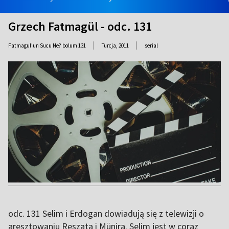
Grzech Fatmagül - odc. 131
|
|
Fatmagul'un Sucu Ne? bolum 131
Turcja,
2011
serial
odc. 131 Selim i Erdogan dowiadują się z telewizji o
aresztowaniu Reszata i Münira. Selim jest w coraz