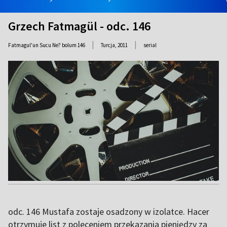
Grzech Fatmagül - odc. 146
|
|
Fatmagul'un Sucu Ne? bolum 146
Turcja,
2011
serial
odc. 146 Mustafa zostaje osadzony w izolatce. Hacer
otrzymuje list z poleceniem przekazania pieniędzy za