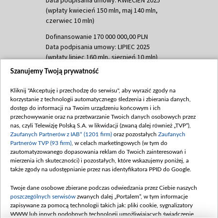
(wpłaty kwiecień 150 mln, maj 140 mln,
czerwiec 10 mln)
Dofinansowanie 170 000 000,00 PLN
Data podpisania umowy: LIPIEC 2025
(wpłaty lipiec 160 mln, sierpień 10 mln)
Szanujemy Twoją prywatność
Dofinansowanie 60 000 000,00 PLN
Data podpisania umowy: SIERPIEŃ 2025
Kliknij "Akceptuję i przechodzę do serwisu", aby wyrazić zgody na
(wpłata wrzesień 60 mln)
korzystanie z technologii automatycznego śledzenia i zbierania danych,
Dofinansowanie 635 783 051,21 PLN
dostęp do informacji na Twoim urządzeniu końcowym i ich
przechowywanie oraz na przetwarzanie Twoich danych osobowych przez
Data podpisania umowy: WRZESIEŃ 2025
nas, czyli Telewizję Polską S.A. w likwidacji (zwaną dalej również „TVP”),
(wpłata wrzesień 100 mln, październik 350
Zaufanych Partnerów z IAB* (1201 firm)
oraz pozostałych
Zaufanych
mln, listopad 265 mln)
Partnerów TVP (93 firm)
, w celach marketingowych (w tym do
zautomatyzowanego dopasowania reklam do Twoich zainteresowań i
Dofinansowanie 48 862 000,00 PLN
mierzenia ich skuteczności) i pozostałych, które wskazujemy poniżej, a
Data podpisania umowy: GRUDZIEŃ 2025
także zgody na udostępnianie przez nas identyfikatora PPID do Google.
(wpłata grudzień 60,548 mln)
Twoje dane osobowe zbierane podczas odwiedzania przez Ciebie naszych
Dofinansowanie 900 000 000,00 PLN
poszczególnych serwisów
zwanych dalej „Portalem”, w tym informacje
Data podpisania umowy: LUTY 2026 (wpłata
zapisywane za pomocą technologii takich jak: pliki cookie, sygnalizatory
26 lutego 80 mln, 4 marca 370 mln,
8
WWW lub innych podobnych technologii umożliwiających świadczenie