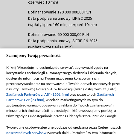
czerwiec 10 mln)
Dofinansowanie 170 000 000,00 PLN
Data podpisania umowy: LIPIEC 2025
(wpłaty lipiec 160 mln, sierpień 10 mln)
Dofinansowanie 60 000 000,00 PLN
Data podpisania umowy: SIERPIEŃ 2025
(wpłata wrzesień 60 mln)
Szanujemy Twoją prywatność
Dofinansowanie 635 783 051,21 PLN
Data podpisania umowy: WRZESIEŃ 2025
Kliknij "Akceptuję i przechodzę do serwisu", aby wyrazić zgody na
(wpłata wrzesień 100 mln, październik 350
korzystanie z technologii automatycznego śledzenia i zbierania danych,
mln, listopad 265 mln)
dostęp do informacji na Twoim urządzeniu końcowym i ich
przechowywanie oraz na przetwarzanie Twoich danych osobowych przez
Dofinansowanie 48 862 000,00 PLN
nas, czyli Telewizję Polską S.A. w likwidacji (zwaną dalej również „TVP”),
Data podpisania umowy: GRUDZIEŃ 2025
Zaufanych Partnerów z IAB* (1201 firm)
oraz pozostałych
Zaufanych
(wpłata grudzień 60,548 mln)
Partnerów TVP (93 firm)
, w celach marketingowych (w tym do
zautomatyzowanego dopasowania reklam do Twoich zainteresowań i
Dofinansowanie 900 000 000,00 PLN
mierzenia ich skuteczności) i pozostałych, które wskazujemy poniżej, a
Data podpisania umowy: LUTY 2026 (wpłata
także zgody na udostępnianie przez nas identyfikatora PPID do Google.
26 lutego 80 mln, 4 marca 370 mln,
8
kwiecień 180 mln, 7 maja 180 mln, 8
Twoje dane osobowe zbierane podczas odwiedzania przez Ciebie naszych
czerwca 90 mln)
poszczególnych serwisów
zwanych dalej „Portalem”, w tym informacje