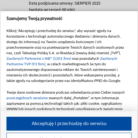
Data podpisania umowy: SIERPIEŃ 2025
(wpłata wrzesień 60 mln)
Szanujemy Twoją prywatność
Dofinansowanie 635 783 051,21 PLN
Data podpisania umowy: WRZESIEŃ 2025
Kliknij "Akceptuję i przechodzę do serwisu", aby wyrazić zgody na
(wpłata wrzesień 100 mln, październik 350
korzystanie z technologii automatycznego śledzenia i zbierania danych,
mln, listopad 265 mln)
dostęp do informacji na Twoim urządzeniu końcowym i ich
przechowywanie oraz na przetwarzanie Twoich danych osobowych przez
Dofinansowanie 48 862 000,00 PLN
nas, czyli Telewizję Polską S.A. w likwidacji (zwaną dalej również „TVP”),
Data podpisania umowy: GRUDZIEŃ 2025
Zaufanych Partnerów z IAB* (1201 firm)
oraz pozostałych
Zaufanych
(wpłata grudzień 60,548 mln)
Partnerów TVP (93 firm)
, w celach marketingowych (w tym do
zautomatyzowanego dopasowania reklam do Twoich zainteresowań i
Dofinansowanie 900 000 000,00 PLN
mierzenia ich skuteczności) i pozostałych, które wskazujemy poniżej, a
Data podpisania umowy: LUTY 2026 (wpłata
także zgody na udostępnianie przez nas identyfikatora PPID do Google.
26 lutego 80 mln, 4 marca 370 mln,
8
kwiecień 180 mln, 7 maja 180 mln, 8
Twoje dane osobowe zbierane podczas odwiedzania przez Ciebie naszych
czerwca 90 mln)
poszczególnych serwisów
zwanych dalej „Portalem”, w tym informacje
zapisywane za pomocą technologii takich jak: pliki cookie, sygnalizatory
Dofinansowanie 250 000 000,00 PLN
WWW lub innych podobnych technologii umożliwiających świadczenie
Data podpisania umowy LIPIEC 2026 (wpłata
dopasowanych i bezpiecznych usług, personalizację treści oraz reklam,
udostępnianie funkcji mediów społecznościowych oraz analizowanie ruchu
4 sierpnia 250 mln
Akceptuję i przechodzę do serwisu
w Internecie.
Twoje dane osobowe zbierane podczas odwiedzania przez Ciebie