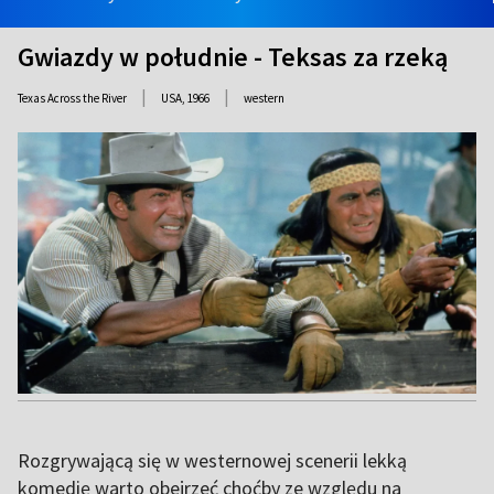
Gwiazdy w południe - Teksas za rzeką
|
|
Texas Across the River
USA,
1966
western
Rozgrywającą się w westernowej scenerii lekką
komedię warto obejrzeć choćby ze względu na