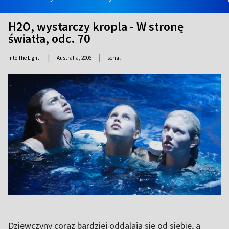
H2O, wystarczy kropla - W stronę
światła, odc. 70
|
|
Into The Light.
Australia,
2006
serial
Dziewczyny coraz bardziej oddalają się od siebie, a