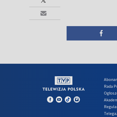
Abona
Rada 
Ogłosz
Akadem
Regula
Telega