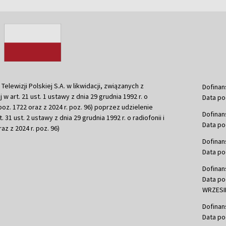
ewizji Polskiej S.A. w likwidacji, związanych z
Dofinan
j w art. 21 ust. 1 ustawy z dnia 29 grudnia 1992 r. o
Data po
r. poz. 1722 oraz z 2024 r. poz. 96) poprzez udzielenie
Dofinan
 31 ust. 2 ustawy z dnia 29 grudnia 1992 r. o radiofonii i
Data po
raz z 2024 r. poz. 96)
Dofinan
Data po
Dofinan
Data po
WRZESIE
Dofinan
Data po