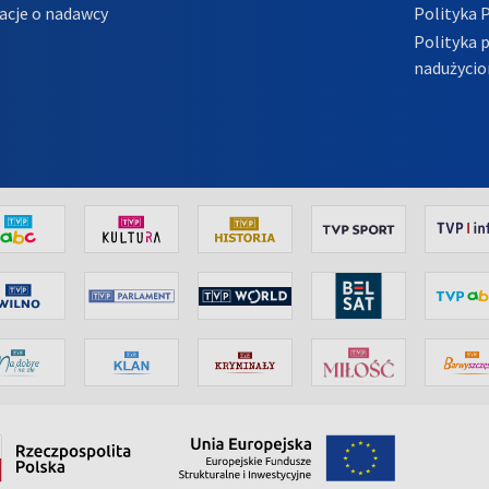
acje o nadawcy
Polityka 
Polityka 
nadużycio