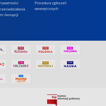
Prywatności
Procedura zgłoszeń
wewnętrznych
przeciwdziałania
m i korupcji