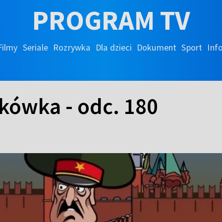
PROGRAM TV
Filmy
Seriale
Rozrywka
Dla dzieci
Dokument
Sport
Inf
kówka - odc. 180