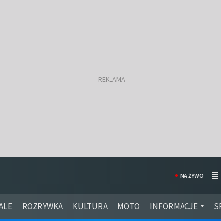
NA ŻYWO
ALE
ROZRYWKA
KULTURA
MOTO
INFORMACJE
S