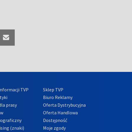
nformacji TVP
Sklep TVP
tyki
Biuro Reklamy
la prasy
Oferta Dystrybucyjna
ów
Oferta Handlowa
tograficzny
Dostępność
sing (znaki)
Moje zgody