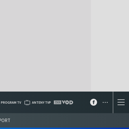
...
PROGRAM TV
ANTENY TVP
PORT