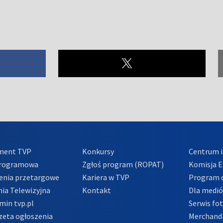
ment TVP
Konkursy
Centrum i
Programowa
Zgłoś program (ROPAT)
Komisja E
enia przetargowe
Kariera w TVP
Program d
ia Telewizyjna
Kontakt
Dla medi
min tvp.pl
Serwis fo
zeta ogłoszenia
Merchandi