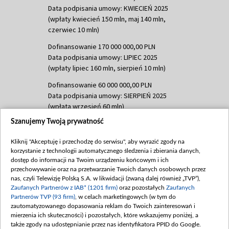
Data podpisania umowy: KWIECIEŃ 2025
(wpłaty kwiecień 150 mln, maj 140 mln,
czerwiec 10 mln)
Dofinansowanie 170 000 000,00 PLN
Data podpisania umowy: LIPIEC 2025
(wpłaty lipiec 160 mln, sierpień 10 mln)
Dofinansowanie 60 000 000,00 PLN
Data podpisania umowy: SIERPIEŃ 2025
(wpłata wrzesień 60 mln)
Szanujemy Twoją prywatność
Dofinansowanie 635 783 051,21 PLN
Data podpisania umowy: WRZESIEŃ 2025
Kliknij "Akceptuję i przechodzę do serwisu", aby wyrazić zgody na
(wpłata wrzesień 100 mln, październik 350
korzystanie z technologii automatycznego śledzenia i zbierania danych,
mln, listopad 265 mln)
dostęp do informacji na Twoim urządzeniu końcowym i ich
przechowywanie oraz na przetwarzanie Twoich danych osobowych przez
Dofinansowanie 48 862 000,00 PLN
nas, czyli Telewizję Polską S.A. w likwidacji (zwaną dalej również „TVP”),
Data podpisania umowy: GRUDZIEŃ 2025
Zaufanych Partnerów z IAB* (1201 firm)
oraz pozostałych
Zaufanych
(wpłata grudzień 60,548 mln)
Partnerów TVP (93 firm)
, w celach marketingowych (w tym do
zautomatyzowanego dopasowania reklam do Twoich zainteresowań i
Dofinansowanie 900 000 000,00 PLN
mierzenia ich skuteczności) i pozostałych, które wskazujemy poniżej, a
Data podpisania umowy: LUTY 2026 (wpłata
także zgody na udostępnianie przez nas identyfikatora PPID do Google.