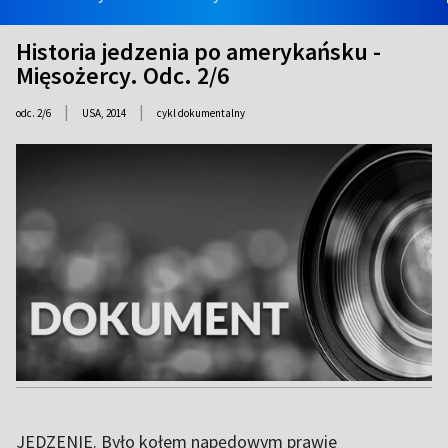
Historia jedzenia po amerykańsku -
Mięsożercy. Odc. 2/6
|
|
odc. 2/6
USA,
2014
cykl dokumentalny
JEDZENIE. Było kołem napędowym prawie