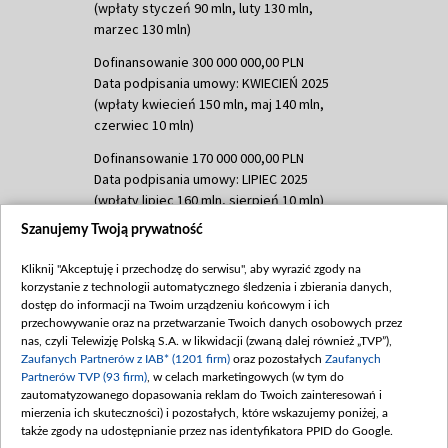
(wpłaty styczeń 90 mln, luty 130 mln,
marzec 130 mln)
Dofinansowanie 300 000 000,00 PLN
Data podpisania umowy: KWIECIEŃ 2025
(wpłaty kwiecień 150 mln, maj 140 mln,
czerwiec 10 mln)
Dofinansowanie 170 000 000,00 PLN
Data podpisania umowy: LIPIEC 2025
(wpłaty lipiec 160 mln, sierpień 10 mln)
Szanujemy Twoją prywatność
Dofinansowanie 60 000 000,00 PLN
Data podpisania umowy: SIERPIEŃ 2025
Kliknij "Akceptuję i przechodzę do serwisu", aby wyrazić zgody na
(wpłata wrzesień 60 mln)
korzystanie z technologii automatycznego śledzenia i zbierania danych,
Dofinansowanie 635 783 051,21 PLN
dostęp do informacji na Twoim urządzeniu końcowym i ich
przechowywanie oraz na przetwarzanie Twoich danych osobowych przez
Data podpisania umowy: WRZESIEŃ 2025
nas, czyli Telewizję Polską S.A. w likwidacji (zwaną dalej również „TVP”),
(wpłata wrzesień 100 mln, październik 350
Zaufanych Partnerów z IAB* (1201 firm)
oraz pozostałych
Zaufanych
mln, listopad 265 mln)
Partnerów TVP (93 firm)
, w celach marketingowych (w tym do
zautomatyzowanego dopasowania reklam do Twoich zainteresowań i
Dofinansowanie 48 862 000,00 PLN
mierzenia ich skuteczności) i pozostałych, które wskazujemy poniżej, a
Data podpisania umowy: GRUDZIEŃ 2025
także zgody na udostępnianie przez nas identyfikatora PPID do Google.
(wpłata grudzień 60,548 mln)