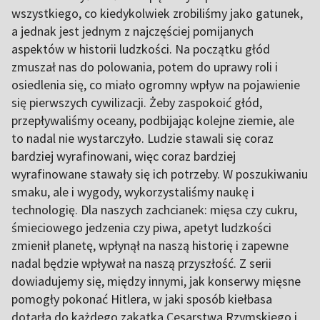
wszystkiego, co kiedykolwiek zrobiliśmy jako gatunek,
a jednak jest jednym z najczęściej pomijanych
aspektów w historii ludzkości. Na początku głód
zmuszał nas do polowania, potem do uprawy roli i
osiedlenia się, co miało ogromny wpływ na pojawienie
się pierwszych cywilizacji. Żeby zaspokoić głód,
przepływaliśmy oceany, podbijając kolejne ziemie, ale
to nadal nie wystarczyło. Ludzie stawali się coraz
bardziej wyrafinowani, więc coraz bardziej
wyrafinowane stawały się ich potrzeby. W poszukiwaniu
smaku, ale i wygody, wykorzystaliśmy naukę i
technologię. Dla naszych zachcianek: mięsa czy cukru,
śmieciowego jedzenia czy piwa, apetyt ludzkości
zmienił planetę, wpłynął na naszą historię i zapewne
nadal będzie wpływał na naszą przyszłość. Z serii
dowiadujemy się, między innymi, jak konserwy mięsne
pomogły pokonać Hitlera, w jaki sposób kiełbasa
dotarła do każdego zakątka Cesarstwa Rzymskiego i