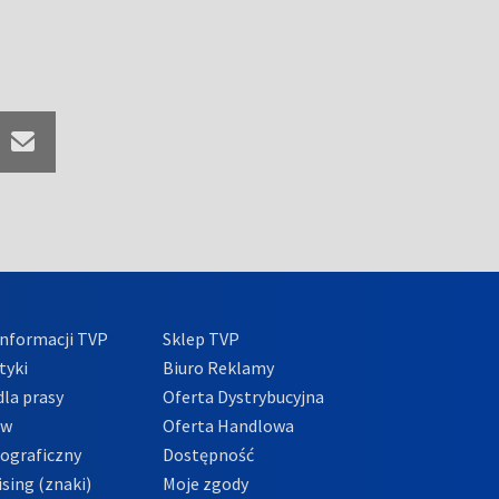
nformacji TVP
Sklep TVP
tyki
Biuro Reklamy
la prasy
Oferta Dystrybucyjna
ów
Oferta Handlowa
tograficzny
Dostępność
sing (znaki)
Moje zgody