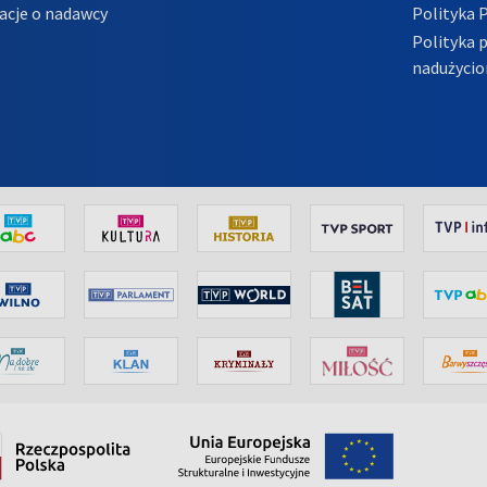
acje o nadawcy
Polityka 
Polityka 
nadużycio