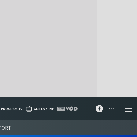
...
PROGRAM TV
ANTENY TVP
PORT