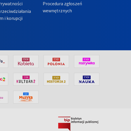
Prywatności
Procedura zgłoszeń
wewnętrznych
przeciwdziałania
m i korupcji