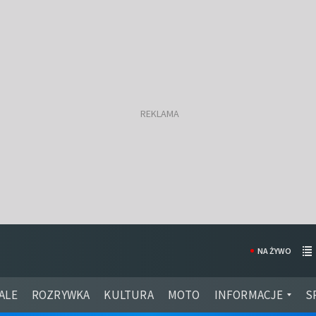
NA ŻYWO
ALE
ROZRYWKA
KULTURA
MOTO
INFORMACJE
S