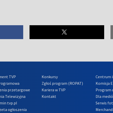
ment TVP
Konkursy
Centrum i
Programowa
Zgłoś program (ROPAT)
Komisja E
enia przetargowe
Kariera w TVP
Program d
ia Telewizyjna
Kontakt
Dla medi
min tvp.pl
Serwis fo
zeta ogłoszenia
Merchandi