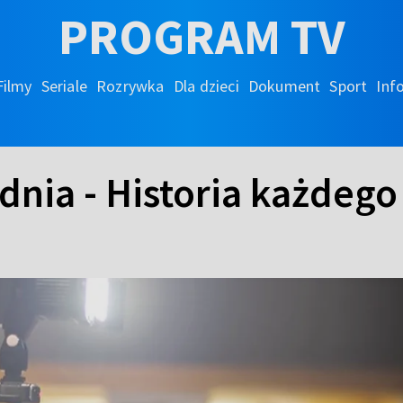
PROGRAM TV
Filmy
Seriale
Rozrywka
Dla dzieci
Dokument
Sport
Inf
dnia - Historia każdego 