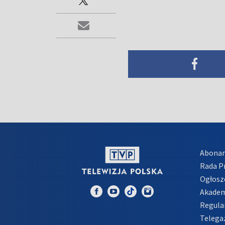
Abona
Rada 
Ogłosz
Akadem
Regula
Telega