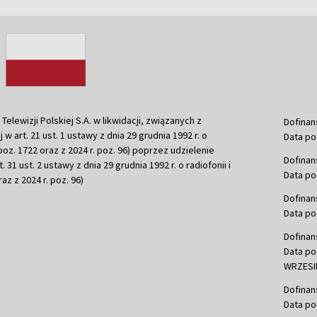
ewizji Polskiej S.A. w likwidacji, związanych z
Dofinan
j w art. 21 ust. 1 ustawy z dnia 29 grudnia 1992 r. o
Data po
r. poz. 1722 oraz z 2024 r. poz. 96) poprzez udzielenie
Dofinan
 31 ust. 2 ustawy z dnia 29 grudnia 1992 r. o radiofonii i
Data po
raz z 2024 r. poz. 96)
Dofinan
Data po
Dofinan
Data po
WRZESIE
Dofinan
Data po