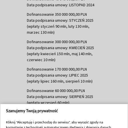
Data podpisania umowy: LISTOPAD 2024
Dofinansowanie 350 000 000,00 PLN
Data podpisania umowy: STYCZEŃ 2025
(wpłaty styczeń 90 mln, luty 130 mln,
marzec 130 mln)
Dofinansowanie 300 000 000,00 PLN
Data podpisania umowy: KWIECIEŃ 2025
(wpłaty kwiecień 150 mln, maj 140 mln,
czerwiec 10 mln)
Dofinansowanie 170 000 000,00 PLN
Data podpisania umowy: LIPIEC 2025
(wpłaty lipiec 160 mln, sierpień 10 mln)
Dofinansowanie 60 000 000,00 PLN
Data podpisania umowy: SIERPIEŃ 2025
(wpłata wrzesień 60 mln)
Szanujemy Twoją prywatność
Dofinansowanie 635 783 051,21 PLN
Data podpisania umowy: WRZESIEŃ 2025
Kliknij "Akceptuję i przechodzę do serwisu", aby wyrazić zgody na
(wpłata wrzesień 100 mln, październik 350
korzystanie z technologii automatycznego śledzenia i zbierania danych,