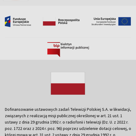
Dofinansowanie ustawowych zadań Telewizji Polskiej S.A. w likwidacji,
związanych z realizacją misji publicznej określonej w art. 21 ust. 1
ustawy z dnia 29 grudnia 1992 r. o radiofonii i telewizji (Dz. U. z 2022 r.
poz. 1722 oraz z 2024 r. poz. 96) poprzez udzielenie dotacji celowej, o
której mowa w art. 31 ust. 2 ustawy z dnia 29 grudnia 1992 r. o