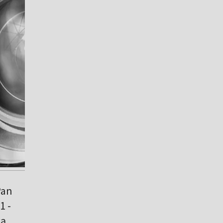
Pan
1 -
wą