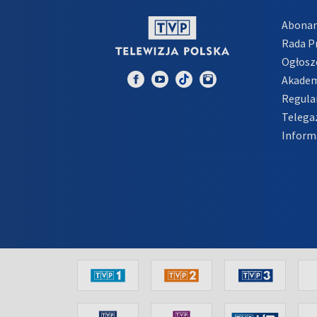
Abona
Rada 
Ogłosz
Akadem
Regula
Telega
Inform