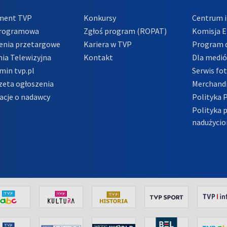
ment TVP
Konkursy
Centrum i
Programowa
Zgłoś program (ROPAT)
Komisja E
enia przetargowe
Kariera w TVP
Program d
ia Telewizyjna
Kontakt
Dla medi
min tvp.pl
Serwis fo
zeta ogłoszenia
Merchandi
acje o nadawcy
Polityka 
Polityka 
nadużycio