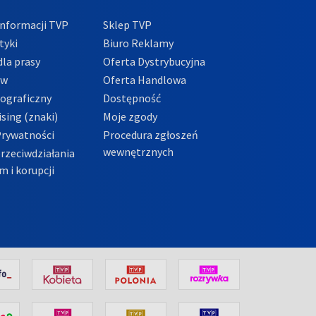
nformacji TVP
Sklep TVP
tyki
Biuro Reklamy
la prasy
Oferta Dystrybucyjna
ów
Oferta Handlowa
tograficzny
Dostępność
sing (znaki)
Moje zgody
Prywatności
Procedura zgłoszeń
wewnętrznych
przeciwdziałania
m i korupcji