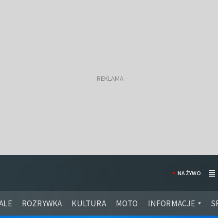
NA ŻYWO
ALE
ROZRYWKA
KULTURA
MOTO
INFORMACJE
S