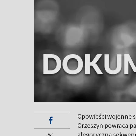
Opowieści wojenne s
Orzeszyn powraca pam
alegoryczna sekwenc