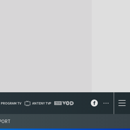
...
PROGRAM TV
ANTENY TVP
PORT