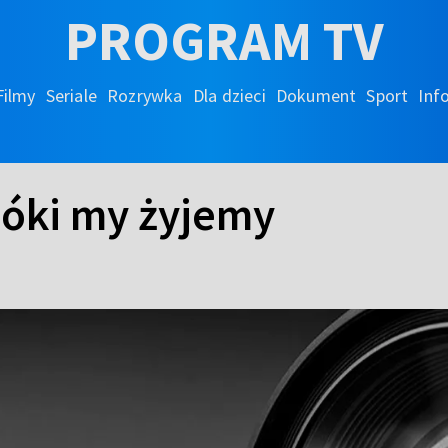
PROGRAM TV
Filmy
Seriale
Rozrywka
Dla dzieci
Dokument
Sport
Inf
 Póki my żyjemy