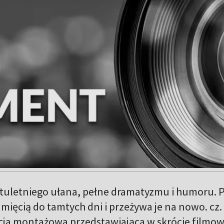
tuletniego ułana, pełne dramatyzmu i humoru. 
ięcią do tamtych dni i przeżywa je na nowo. cz. 
ja montażowa przedstawiająca w skrócie filmo