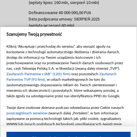
(wpłaty lipiec 160 mln, sierpień 10 mln)
Dofinansowanie 60 000 000,00 PLN
Data podpisania umowy: SIERPIEŃ 2025
(wpłata wrzesień 60 mln)
Szanujemy Twoją prywatność
Dofinansowanie 635 783 051,21 PLN
Data podpisania umowy: WRZESIEŃ 2025
Kliknij "Akceptuję i przechodzę do serwisu", aby wyrazić zgody na
(wpłata wrzesień 100 mln, październik 350
korzystanie z technologii automatycznego śledzenia i zbierania danych,
mln, listopad 265 mln)
dostęp do informacji na Twoim urządzeniu końcowym i ich
przechowywanie oraz na przetwarzanie Twoich danych osobowych przez
Dofinansowanie 48 862 000,00 PLN
nas, czyli Telewizję Polską S.A. w likwidacji (zwaną dalej również „TVP”),
Data podpisania umowy: GRUDZIEŃ 2025
Zaufanych Partnerów z IAB* (1201 firm)
oraz pozostałych
Zaufanych
(wpłata grudzień 60,548 mln)
Partnerów TVP (93 firm)
, w celach marketingowych (w tym do
zautomatyzowanego dopasowania reklam do Twoich zainteresowań i
Dofinansowanie 900 000 000,00 PLN
mierzenia ich skuteczności) i pozostałych, które wskazujemy poniżej, a
Data podpisania umowy: LUTY 2026 (wpłata
także zgody na udostępnianie przez nas identyfikatora PPID do Google.
26 lutego 80 mln, 4 marca 370 mln,
8
kwiecień 180 mln, 7 maja 180 mln, 8
Twoje dane osobowe zbierane podczas odwiedzania przez Ciebie naszych
czerwca 90 mln)
poszczególnych serwisów
zwanych dalej „Portalem”, w tym informacje
zapisywane za pomocą technologii takich jak: pliki cookie, sygnalizatory
Dofinansowanie 250 000 000,00 PLN
WWW lub innych podobnych technologii umożliwiających świadczenie
Data podpisania umowy LIPIEC 2026 (wpłata
dopasowanych i bezpiecznych usług, personalizację treści oraz reklam,
udostępnianie funkcji mediów społecznościowych oraz analizowanie ruchu
4 sierpnia 250 mln