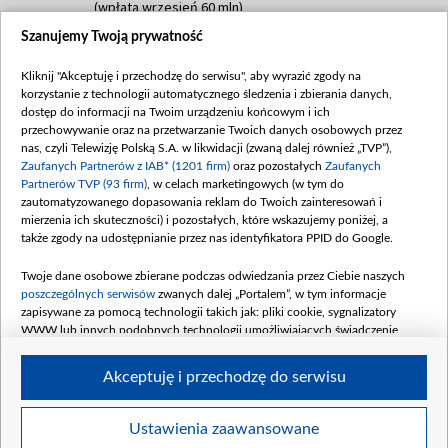
(wpłata wrzesień 60 mln)
Szanujemy Twoją prywatność
Dofinansowanie 635 783 051,21 PLN
Data podpisania umowy: WRZESIEŃ 2025
Kliknij "Akceptuję i przechodzę do serwisu", aby wyrazić zgody na
(wpłata wrzesień 100 mln, październik 350
korzystanie z technologii automatycznego śledzenia i zbierania danych,
mln, listopad 265 mln)
dostęp do informacji na Twoim urządzeniu końcowym i ich
przechowywanie oraz na przetwarzanie Twoich danych osobowych przez
Dofinansowanie 48 862 000,00 PLN
nas, czyli Telewizję Polską S.A. w likwidacji (zwaną dalej również „TVP”),
Data podpisania umowy: GRUDZIEŃ 2025
Zaufanych Partnerów z IAB* (1201 firm)
oraz pozostałych
Zaufanych
(wpłata grudzień 60,548 mln)
Partnerów TVP (93 firm)
, w celach marketingowych (w tym do
zautomatyzowanego dopasowania reklam do Twoich zainteresowań i
Dofinansowanie 900 000 000,00 PLN
mierzenia ich skuteczności) i pozostałych, które wskazujemy poniżej, a
Data podpisania umowy: LUTY 2026 (wpłata
także zgody na udostępnianie przez nas identyfikatora PPID do Google.
26 lutego 80 mln, 4 marca 370 mln,
8
kwiecień 180 mln, 7 maja 180 mln, 8
Twoje dane osobowe zbierane podczas odwiedzania przez Ciebie naszych
czerwca 90 mln)
poszczególnych serwisów
zwanych dalej „Portalem”, w tym informacje
zapisywane za pomocą technologii takich jak: pliki cookie, sygnalizatory
Dofinansowanie 250 000 000,00 PLN
WWW lub innych podobnych technologii umożliwiających świadczenie
Data podpisania umowy LIPIEC 2026 (wpłata
dopasowanych i bezpiecznych usług, personalizację treści oraz reklam,
udostępnianie funkcji mediów społecznościowych oraz analizowanie ruchu
4 sierpnia 250 mln
Akceptuję i przechodzę do serwisu
w Internecie.
Twoje dane osobowe zbierane podczas odwiedzania przez Ciebie
Ustawienia zaawansowane
poszczególnych serwisów
na Portalu, takie jak adresy IP, identyfikatory