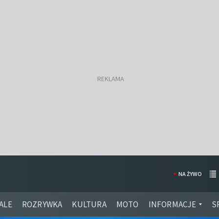
NA ŻYWO
ALE
ROZRYWKA
KULTURA
MOTO
INFORMACJE
S