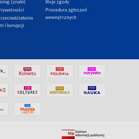
sing (znaki)
Moje zgody
Prywatności
Procedura zgłoszeń
wewnętrznych
przeciwdziałania
m i korupcji