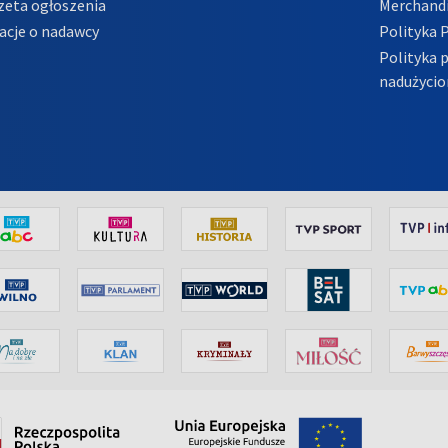
zeta ogłoszenia
Merchandi
acje o nadawcy
Polityka 
Polityka 
nadużycio