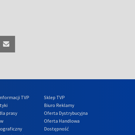
nformacji TVP
Sklep TVP
tyki
Biuro Reklamy
la prasy
Oferta Dystrybucyjna
ów
Oferta Handlowa
tograficzny
Dostępność