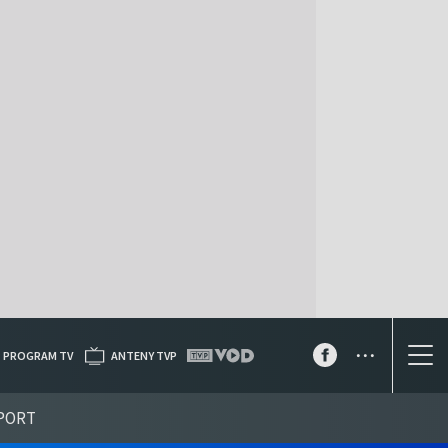
...
PROGRAM TV
ANTENY TVP
PORT