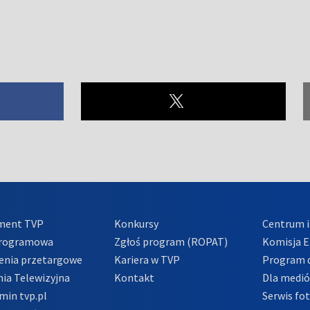
ment TVP
Konkursy
Centrum i
Programowa
Zgłoś program (ROPAT)
Komisja E
enia przetargowe
Kariera w TVP
Program d
ia Telewizyjna
Kontakt
Dla medi
min tvp.pl
Serwis fo