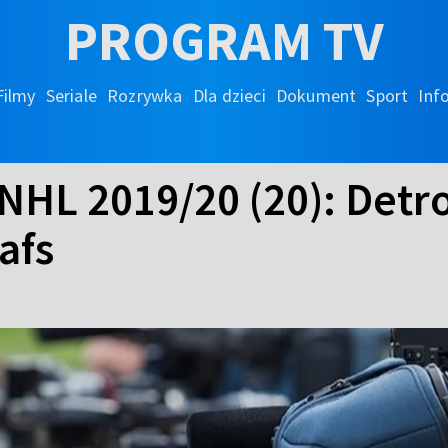
PROGRAM TV
Filmy
Seriale
Rozrywka
Dla dzieci
Dokument
Sport
Inf
 NHL 2019/20 (20): Detr
afs