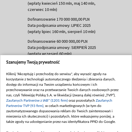
(wpłaty kwiecień 150 mln, maj 140 mln,
czerwiec 10 mln)
Dofinansowanie 170 000 000,00 PLN
Data podpisania umowy: LIPIEC 2025
(wpłaty lipiec 160 mln, sierpień 10 mln)
Dofinansowanie 60 000 000,00 PLN
Data podpisania umowy: SIERPIEŃ 2025
(wpłata wrzesień 60 mln)
Szanujemy Twoją prywatność
Dofinansowanie 635 783 051,21 PLN
Data podpisania umowy: WRZESIEŃ 2025
Kliknij "Akceptuję i przechodzę do serwisu", aby wyrazić zgody na
(wpłata wrzesień 100 mln, październik 350
korzystanie z technologii automatycznego śledzenia i zbierania danych,
mln, listopad 265 mln)
dostęp do informacji na Twoim urządzeniu końcowym i ich
przechowywanie oraz na przetwarzanie Twoich danych osobowych przez
Dofinansowanie 48 862 000,00 PLN
nas, czyli Telewizję Polską S.A. w likwidacji (zwaną dalej również „TVP”),
Data podpisania umowy: GRUDZIEŃ 2025
Zaufanych Partnerów z IAB* (1201 firm)
oraz pozostałych
Zaufanych
(wpłata grudzień 60,548 mln)
Partnerów TVP (93 firm)
, w celach marketingowych (w tym do
zautomatyzowanego dopasowania reklam do Twoich zainteresowań i
Dofinansowanie 900 000 000,00 PLN
mierzenia ich skuteczności) i pozostałych, które wskazujemy poniżej, a
Data podpisania umowy: LUTY 2026 (wpłata
także zgody na udostępnianie przez nas identyfikatora PPID do Google.
26 lutego 80 mln, 4 marca 370 mln,
8