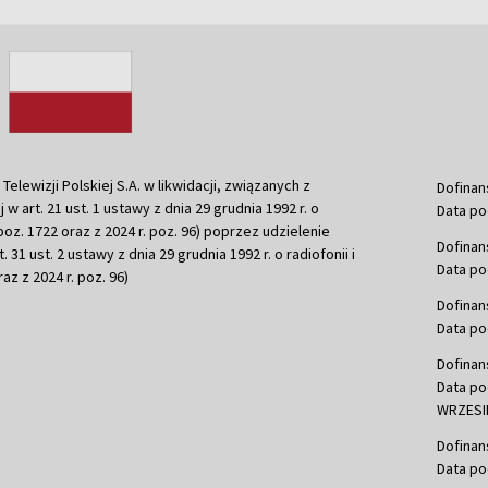
ewizji Polskiej S.A. w likwidacji, związanych z
Dofinan
j w art. 21 ust. 1 ustawy z dnia 29 grudnia 1992 r. o
Data po
r. poz. 1722 oraz z 2024 r. poz. 96) poprzez udzielenie
Dofinan
 31 ust. 2 ustawy z dnia 29 grudnia 1992 r. o radiofonii i
Data po
raz z 2024 r. poz. 96)
Dofinan
Data po
Dofinan
Data po
WRZESIE
Dofinan
Data po