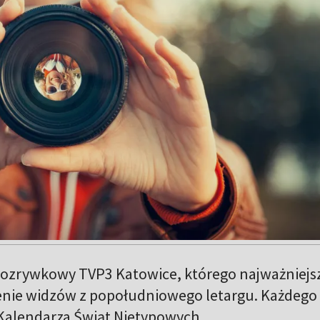
rozrywkowy TVP3 Katowice, którego najważniej
enie widzów z popołudniowego letargu. Każdego
 Kalendarza Świąt Nietypowych.