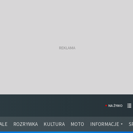
NA ŻYWO
ALE
ROZRYWKA
KULTURA
MOTO
INFORMACJE
S