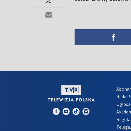
Abona
Rada 
Ogłosz
Akadem
Regula
Telega