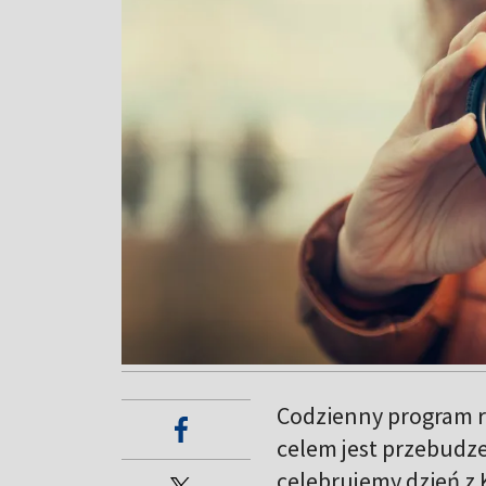
Codzienny program 
celem jest przebudz
celebrujemy dzień z