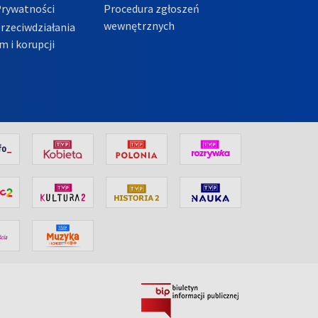
Prywatności
Procedura zgłoszeń
wewnętrznych
przeciwdziałania
m i korupcji