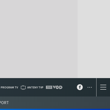
...
PROGRAM TV
ANTENY TVP
PORT