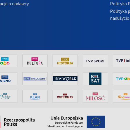
acje o nadawcy
Polityka 
Polityka 
nadużycio