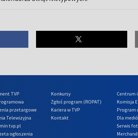
ment TVP
Konkursy
Centrum i
Programowa
Zgłoś program (ROPAT)
Komisja E
enia przetargowe
Kariera w TVP
Program d
ia Telewizyjna
Kontakt
Dla medi
min tvp.pl
Serwis fo
zeta ogłoszenia
Merchandi