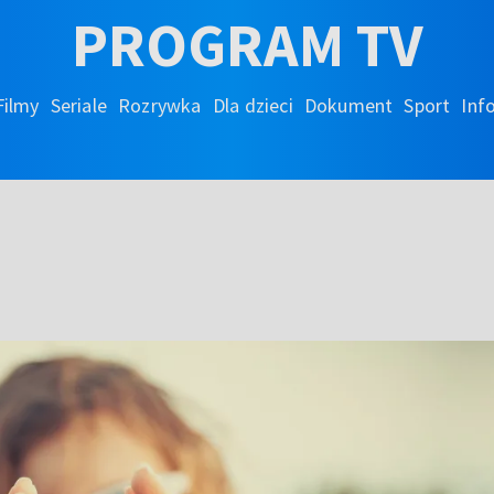
PROGRAM TV
Filmy
Seriale
Rozrywka
Dla dzieci
Dokument
Sport
Inf