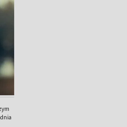
szym
 dnia