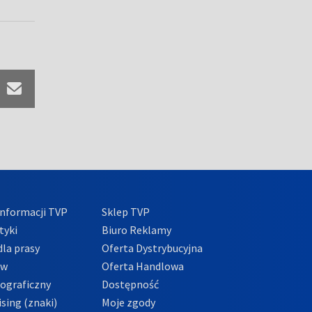
nformacji TVP
Sklep TVP
tyki
Biuro Reklamy
la prasy
Oferta Dystrybucyjna
ów
Oferta Handlowa
tograficzny
Dostępność
sing (znaki)
Moje zgody