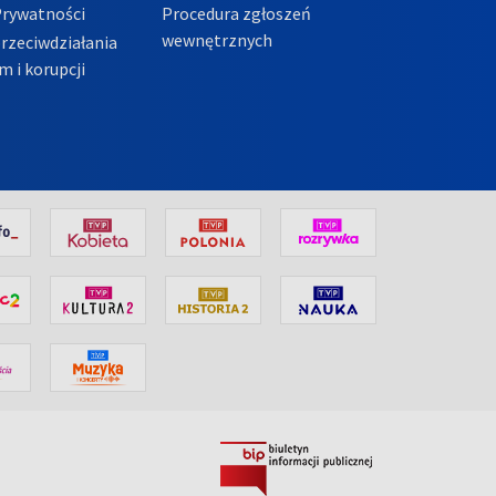
Prywatności
Procedura zgłoszeń
wewnętrznych
przeciwdziałania
m i korupcji