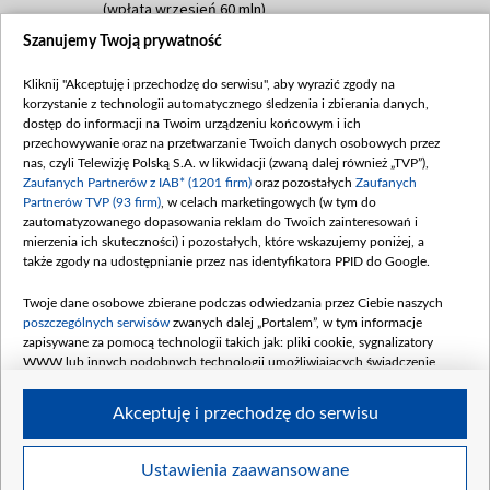
(wpłata wrzesień 60 mln)
Szanujemy Twoją prywatność
Dofinansowanie 635 783 051,21 PLN
Data podpisania umowy: WRZESIEŃ 2025
Kliknij "Akceptuję i przechodzę do serwisu", aby wyrazić zgody na
(wpłata wrzesień 100 mln, październik 350
korzystanie z technologii automatycznego śledzenia i zbierania danych,
mln, listopad 265 mln)
dostęp do informacji na Twoim urządzeniu końcowym i ich
przechowywanie oraz na przetwarzanie Twoich danych osobowych przez
Dofinansowanie 48 862 000,00 PLN
nas, czyli Telewizję Polską S.A. w likwidacji (zwaną dalej również „TVP”),
Data podpisania umowy: GRUDZIEŃ 2025
Zaufanych Partnerów z IAB* (1201 firm)
oraz pozostałych
Zaufanych
(wpłata grudzień 60,548 mln)
Partnerów TVP (93 firm)
, w celach marketingowych (w tym do
zautomatyzowanego dopasowania reklam do Twoich zainteresowań i
Dofinansowanie 900 000 000,00 PLN
mierzenia ich skuteczności) i pozostałych, które wskazujemy poniżej, a
Data podpisania umowy: LUTY 2026 (wpłata
także zgody na udostępnianie przez nas identyfikatora PPID do Google.
26 lutego 80 mln, 4 marca 370 mln,
8
kwiecień 180 mln, 7 maja 180 mln, 8
Twoje dane osobowe zbierane podczas odwiedzania przez Ciebie naszych
czerwca 90 mln)
poszczególnych serwisów
zwanych dalej „Portalem”, w tym informacje
zapisywane za pomocą technologii takich jak: pliki cookie, sygnalizatory
Dofinansowanie 250 000 000,00 PLN
WWW lub innych podobnych technologii umożliwiających świadczenie
Data podpisania umowy LIPIEC 2026 (wpłata
dopasowanych i bezpiecznych usług, personalizację treści oraz reklam,
udostępnianie funkcji mediów społecznościowych oraz analizowanie ruchu
4 sierpnia 250 mln
Akceptuję i przechodzę do serwisu
w Internecie.
Twoje dane osobowe zbierane podczas odwiedzania przez Ciebie
Ustawienia zaawansowane
poszczególnych serwisów
na Portalu, takie jak adresy IP, identyfikatory