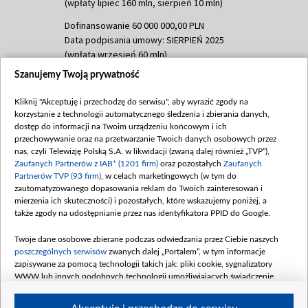
(wpłaty lipiec 160 mln, sierpień 10 mln)
Dofinansowanie 60 000 000,00 PLN
Data podpisania umowy: SIERPIEŃ 2025
(wpłata wrzesień 60 mln)
Szanujemy Twoją prywatność
Dofinansowanie 635 783 051,21 PLN
Data podpisania umowy: WRZESIEŃ 2025
Kliknij "Akceptuję i przechodzę do serwisu", aby wyrazić zgody na
(wpłata wrzesień 100 mln, październik 350
korzystanie z technologii automatycznego śledzenia i zbierania danych,
mln, listopad 265 mln)
dostęp do informacji na Twoim urządzeniu końcowym i ich
przechowywanie oraz na przetwarzanie Twoich danych osobowych przez
Dofinansowanie 48 862 000,00 PLN
nas, czyli Telewizję Polską S.A. w likwidacji (zwaną dalej również „TVP”),
Data podpisania umowy: GRUDZIEŃ 2025
Zaufanych Partnerów z IAB* (1201 firm)
oraz pozostałych
Zaufanych
(wpłata grudzień 60,548 mln)
Partnerów TVP (93 firm)
, w celach marketingowych (w tym do
zautomatyzowanego dopasowania reklam do Twoich zainteresowań i
Dofinansowanie 900 000 000,00 PLN
mierzenia ich skuteczności) i pozostałych, które wskazujemy poniżej, a
Data podpisania umowy: LUTY 2026 (wpłata
także zgody na udostępnianie przez nas identyfikatora PPID do Google.
26 lutego 80 mln, 4 marca 370 mln,
8
kwiecień 180 mln, 7 maja 180 mln, 8
Twoje dane osobowe zbierane podczas odwiedzania przez Ciebie naszych
czerwca 90 mln)
poszczególnych serwisów
zwanych dalej „Portalem”, w tym informacje
zapisywane za pomocą technologii takich jak: pliki cookie, sygnalizatory
Dofinansowanie 250 000 000,00 PLN
WWW lub innych podobnych technologii umożliwiających świadczenie
Data podpisania umowy LIPIEC 2026 (wpłata
dopasowanych i bezpiecznych usług, personalizację treści oraz reklam,
udostępnianie funkcji mediów społecznościowych oraz analizowanie ruchu
4 sierpnia 250 mln