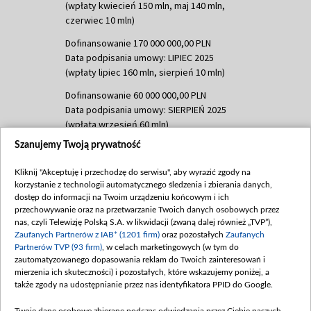
(wpłaty kwiecień 150 mln, maj 140 mln,
czerwiec 10 mln)
Dofinansowanie 170 000 000,00 PLN
Data podpisania umowy: LIPIEC 2025
(wpłaty lipiec 160 mln, sierpień 10 mln)
Dofinansowanie 60 000 000,00 PLN
Data podpisania umowy: SIERPIEŃ 2025
(wpłata wrzesień 60 mln)
Szanujemy Twoją prywatność
Dofinansowanie 635 783 051,21 PLN
Data podpisania umowy: WRZESIEŃ 2025
Kliknij "Akceptuję i przechodzę do serwisu", aby wyrazić zgody na
(wpłata wrzesień 100 mln, październik 350
korzystanie z technologii automatycznego śledzenia i zbierania danych,
mln, listopad 265 mln)
dostęp do informacji na Twoim urządzeniu końcowym i ich
przechowywanie oraz na przetwarzanie Twoich danych osobowych przez
Dofinansowanie 48 862 000,00 PLN
nas, czyli Telewizję Polską S.A. w likwidacji (zwaną dalej również „TVP”),
Data podpisania umowy: GRUDZIEŃ 2025
Zaufanych Partnerów z IAB* (1201 firm)
oraz pozostałych
Zaufanych
(wpłata grudzień 60,548 mln)
Partnerów TVP (93 firm)
, w celach marketingowych (w tym do
zautomatyzowanego dopasowania reklam do Twoich zainteresowań i
Dofinansowanie 900 000 000,00 PLN
mierzenia ich skuteczności) i pozostałych, które wskazujemy poniżej, a
Data podpisania umowy: LUTY 2026 (wpłata
także zgody na udostępnianie przez nas identyfikatora PPID do Google.
26 lutego 80 mln, 4 marca 370 mln,
8
kwiecień 180 mln, 7 maja 180 mln, 8