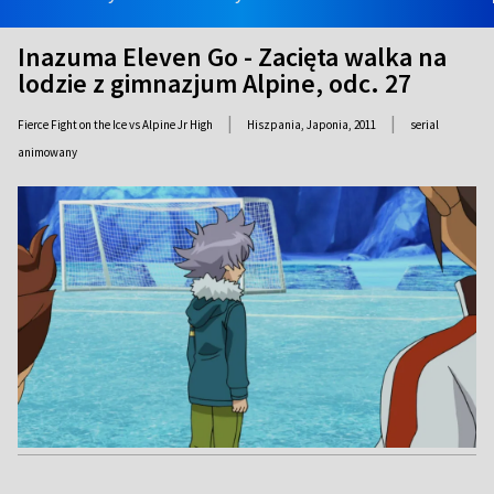
Inazuma Eleven Go - Zacięta walka na
lodzie z gimnazjum Alpine, odc. 27
|
|
Fierce Fight on the Ice vs Alpine Jr High
Hiszpania, Japonia,
2011
serial
animowany