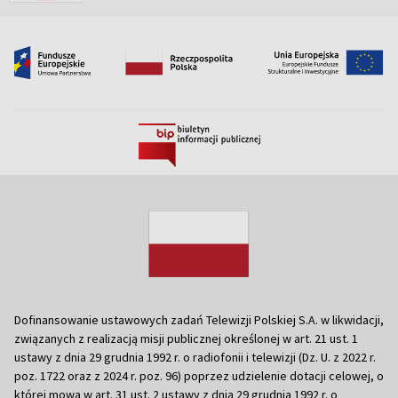
Dofinansowanie ustawowych zadań Telewizji Polskiej S.A. w likwidacji,
związanych z realizacją misji publicznej określonej w art. 21 ust. 1
ustawy z dnia 29 grudnia 1992 r. o radiofonii i telewizji (Dz. U. z 2022 r.
poz. 1722 oraz z 2024 r. poz. 96) poprzez udzielenie dotacji celowej, o
której mowa w art. 31 ust. 2 ustawy z dnia 29 grudnia 1992 r. o