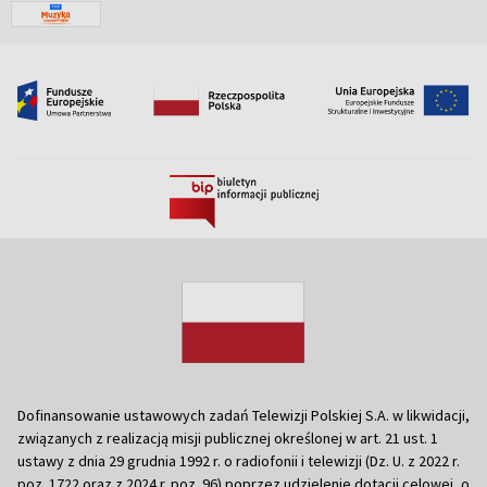
Dofinansowanie ustawowych zadań Telewizji Polskiej S.A. w likwidacji,
związanych z realizacją misji publicznej określonej w art. 21 ust. 1
ustawy z dnia 29 grudnia 1992 r. o radiofonii i telewizji (Dz. U. z 2022 r.
poz. 1722 oraz z 2024 r. poz. 96) poprzez udzielenie dotacji celowej, o