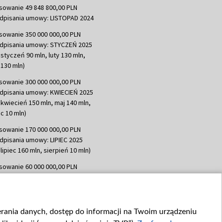
sowanie 49 848 800,00 PLN
dpisania umowy: LISTOPAD 2024
sowanie 350 000 000,00 PLN
dpisania umowy: STYCZEŃ 2025
 styczeń 90 mln, luty 130 mln,
130 mln)
sowanie 300 000 000,00 PLN
dpisania umowy: KWIECIEŃ 2025
 kwiecień 150 mln, maj 140 mln,
c 10 mln)
sowanie 170 000 000,00 PLN
dpisania umowy: LIPIEC 2025
lipiec 160 mln, sierpień 10 mln)
sowanie 60 000 000,00 PLN
dpisania umowy: SIERPIEŃ 2025
 wrzesień 60 mln)
sowanie 635 783 051,21 PLN
ierania danych, dostęp do informacji na Twoim urządzeniu
dpisania umowy: WRZESIEŃ 2025