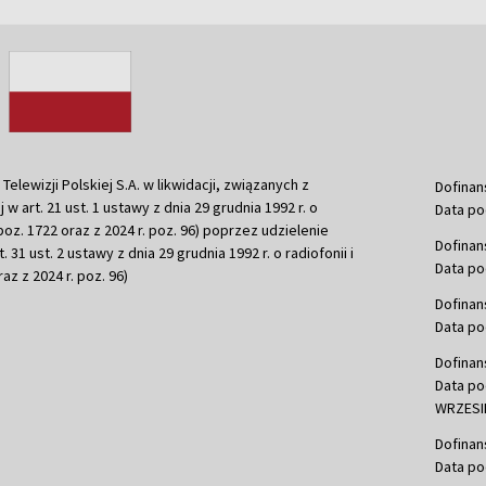
ewizji Polskiej S.A. w likwidacji, związanych z
Dofinan
j w art. 21 ust. 1 ustawy z dnia 29 grudnia 1992 r. o
Data po
r. poz. 1722 oraz z 2024 r. poz. 96) poprzez udzielenie
Dofinan
 31 ust. 2 ustawy z dnia 29 grudnia 1992 r. o radiofonii i
Data po
raz z 2024 r. poz. 96)
Dofinan
Data po
Dofinan
Data po
WRZESIE
Dofinan
Data po