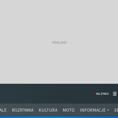
NA ŻYWO
ALE
ROZRYWKA
KULTURA
MOTO
INFORMACJE
S