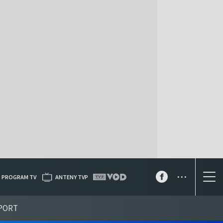
...
PROGRAM TV
ANTENY TVP
PORT