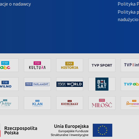
acje o nadawcy
Polityka 
Polityka 
nadużycio