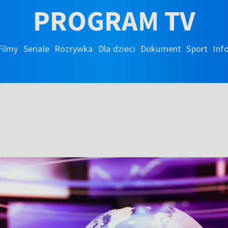
PROGRAM TV
Filmy
Seriale
Rozrywka
Dla dzieci
Dokument
Sport
Inf