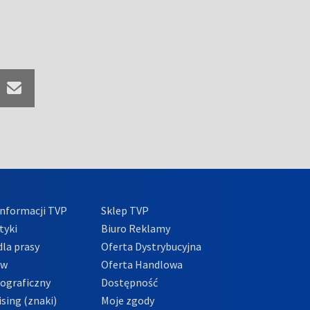
nformacji TVP
Sklep TVP
tyki
Biuro Reklamy
la prasy
Oferta Dystrybucyjna
ów
Oferta Handlowa
tograficzny
Dostępność
sing (znaki)
Moje zgody