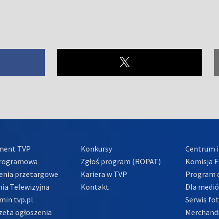
ment TVP
Konkursy
Centrum i
Programowa
Zgłoś program (ROPAT)
Komisja E
enia przetargowe
Kariera w TVP
Program d
ia Telewizyjna
Kontakt
Dla medi
min tvp.pl
Serwis fo
zeta ogłoszenia
Merchandi