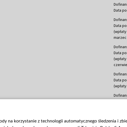
Dofinan
Data po
Dofinan
Data po
(wpłaty
marzec 
Dofinan
Data po
(wpłaty
czerwie
Dofinan
Data po
(wpłaty 
Dofinan
Data po
(wpłata
Dofinan
gody na korzystanie z technologii automatycznego śledzenia i zb
Data po