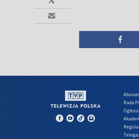
Abona
Rada 
Ogłosz
Akadem
Regula
Telega