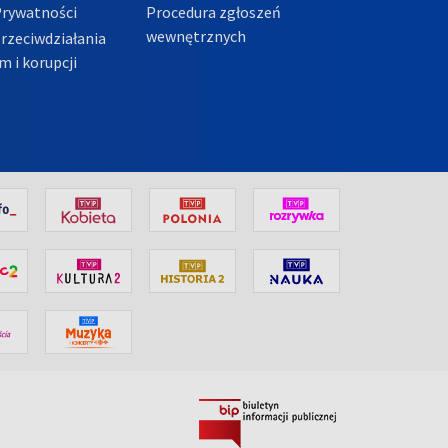
Prywatności
Procedura zgłoszeń
wewnętrznych
przeciwdziałania
m i korupcji