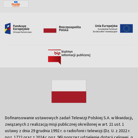
Dofinansowanie ustawowych zadań Telewizji Polskiej S.A. w likwidacji,
związanych z realizacją misji publicznej określonej w art. 21 ust. 1
ustawy z dnia 29 grudnia 1992 r. o radiofonii i telewizji (Dz. U. z 2022 r.
poz. 1722 oraz z 2024 r. poz. 96) poprzez udzielenie dotacji celowej, o