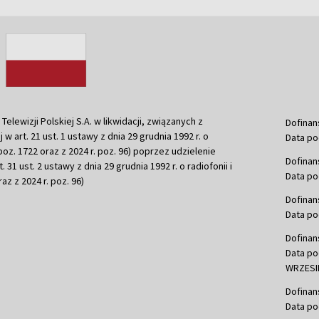
ewizji Polskiej S.A. w likwidacji, związanych z
Dofinan
j w art. 21 ust. 1 ustawy z dnia 29 grudnia 1992 r. o
Data po
r. poz. 1722 oraz z 2024 r. poz. 96) poprzez udzielenie
Dofinan
 31 ust. 2 ustawy z dnia 29 grudnia 1992 r. o radiofonii i
Data po
raz z 2024 r. poz. 96)
Dofinan
Data po
Dofinan
Data po
WRZESIE
Dofinan
Data po