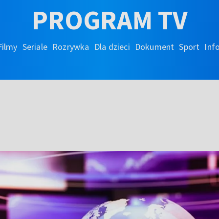
PROGRAM TV
Filmy
Seriale
Rozrywka
Dla dzieci
Dokument
Sport
Inf