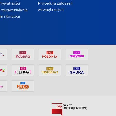
Prywatności
Procedura zgłoszeń
wewnętrznych
przeciwdziałania
m i korupcji