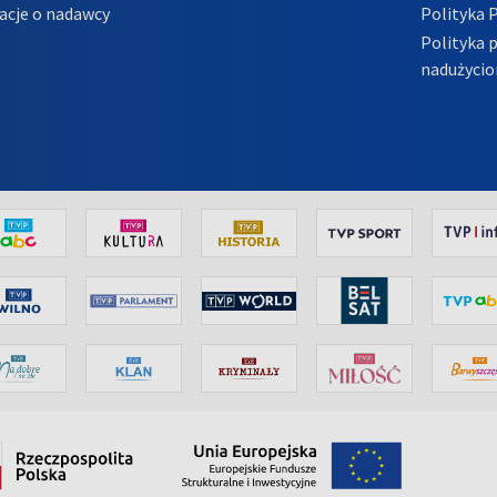
acje o nadawcy
Polityka 
Polityka 
nadużycio