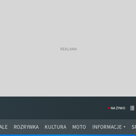
NA ŻYWO
ALE
ROZRYWKA
KULTURA
MOTO
INFORMACJE
S