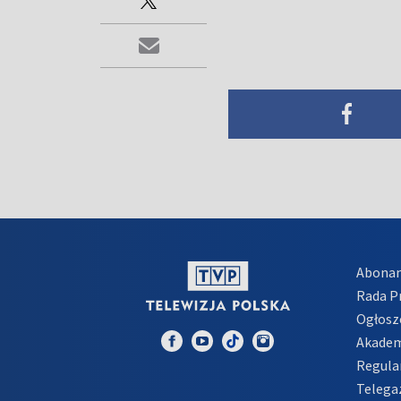
Abona
Rada 
Ogłosz
Akadem
Regula
Telega