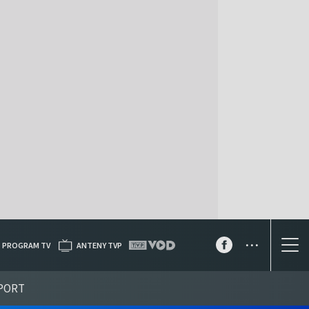
...
PROGRAM TV
ANTENY TVP
PORT