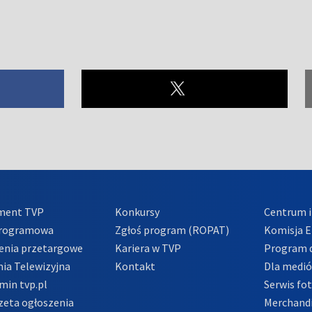
ment TVP
Konkursy
Centrum i
Programowa
Zgłoś program (ROPAT)
Komisja E
enia przetargowe
Kariera w TVP
Program d
ia Telewizyjna
Kontakt
Dla medi
min tvp.pl
Serwis fo
zeta ogłoszenia
Merchandi