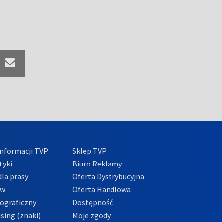
nformacji TVP
Sklep TVP
tyki
Biuro Reklamy
la prasy
Oferta Dystrybucyjna
ów
Oferta Handlowa
tograficzny
Dostępność
sing (znaki)
Moje zgody