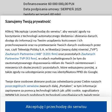
Dofinansowanie 60 000 000,00 PLN
Data podpisania umowy: SIERPIEŃ 2025
(wpłata wrzesień 60 mln)
Szanujemy Twoją prywatność
Dofinansowanie 635 783 051,21 PLN
Data podpisania umowy: WRZESIEŃ 2025
Kliknij "Akceptuję i przechodzę do serwisu", aby wyrazić zgody na
(wpłata wrzesień 100 mln, październik 350
korzystanie z technologii automatycznego śledzenia i zbierania danych,
mln, listopad 265 mln)
dostęp do informacji na Twoim urządzeniu końcowym i ich
przechowywanie oraz na przetwarzanie Twoich danych osobowych przez
Dofinansowanie 48 862 000,00 PLN
nas, czyli Telewizję Polską S.A. w likwidacji (zwaną dalej również „TVP”),
Data podpisania umowy: GRUDZIEŃ 2025
Zaufanych Partnerów z IAB* (1201 firm)
oraz pozostałych
Zaufanych
(wpłata grudzień 60,548 mln)
Partnerów TVP (93 firm)
, w celach marketingowych (w tym do
zautomatyzowanego dopasowania reklam do Twoich zainteresowań i
Dofinansowanie 900 000 000,00 PLN
mierzenia ich skuteczności) i pozostałych, które wskazujemy poniżej, a
Data podpisania umowy: LUTY 2026 (wpłata
także zgody na udostępnianie przez nas identyfikatora PPID do Google.
26 lutego 80 mln, 4 marca 370 mln,
8
kwiecień 180 mln, 7 maja 180 mln, 8
Twoje dane osobowe zbierane podczas odwiedzania przez Ciebie naszych
czerwca 90 mln)
poszczególnych serwisów
zwanych dalej „Portalem”, w tym informacje
zapisywane za pomocą technologii takich jak: pliki cookie, sygnalizatory
Dofinansowanie 250 000 000,00 PLN
WWW lub innych podobnych technologii umożliwiających świadczenie
Data podpisania umowy LIPIEC 2026 (wpłata
dopasowanych i bezpiecznych usług, personalizację treści oraz reklam,
udostępnianie funkcji mediów społecznościowych oraz analizowanie ruchu
4 sierpnia 250 mln
Akceptuję i przechodzę do serwisu
w Internecie.