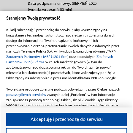
Data podpisania umowy: SIERPIEŃ 2025
(wpłata wrzesień 60 mln)
Szanujemy Twoją prywatność
Dofinansowanie 635 783 051,21 PLN
Data podpisania umowy: WRZESIEŃ 2025
Kliknij "Akceptuję i przechodzę do serwisu", aby wyrazić zgody na
(wpłata wrzesień 100 mln, październik 350
korzystanie z technologii automatycznego śledzenia i zbierania danych,
mln, listopad 265 mln)
dostęp do informacji na Twoim urządzeniu końcowym i ich
przechowywanie oraz na przetwarzanie Twoich danych osobowych przez
Dofinansowanie 48 862 000,00 PLN
nas, czyli Telewizję Polską S.A. w likwidacji (zwaną dalej również „TVP”),
Data podpisania umowy: GRUDZIEŃ 2025
Zaufanych Partnerów z IAB* (1201 firm)
oraz pozostałych
Zaufanych
(wpłata grudzień 60,548 mln)
Partnerów TVP (93 firm)
, w celach marketingowych (w tym do
zautomatyzowanego dopasowania reklam do Twoich zainteresowań i
Dofinansowanie 900 000 000,00 PLN
mierzenia ich skuteczności) i pozostałych, które wskazujemy poniżej, a
Data podpisania umowy: LUTY 2026 (wpłata
także zgody na udostępnianie przez nas identyfikatora PPID do Google.
26 lutego 80 mln, 4 marca 370 mln,
8
kwiecień 180 mln, 7 maja 180 mln, 8
Twoje dane osobowe zbierane podczas odwiedzania przez Ciebie naszych
czerwca 90 mln)
poszczególnych serwisów
zwanych dalej „Portalem”, w tym informacje
zapisywane za pomocą technologii takich jak: pliki cookie, sygnalizatory
Dofinansowanie 250 000 000,00 PLN
WWW lub innych podobnych technologii umożliwiających świadczenie
Data podpisania umowy LIPIEC 2026 (wpłata
dopasowanych i bezpiecznych usług, personalizację treści oraz reklam,
udostępnianie funkcji mediów społecznościowych oraz analizowanie ruchu
4 sierpnia 250 mln
Akceptuję i przechodzę do serwisu
w Internecie.
Twoje dane osobowe zbierane podczas odwiedzania przez Ciebie