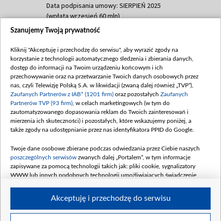
Data podpisania umowy: SIERPIEŃ 2025
(wpłata wrzesień 60 mln)
Szanujemy Twoją prywatność
Dofinansowanie 635 783 051,21 PLN
Data podpisania umowy: WRZESIEŃ 2025
Kliknij "Akceptuję i przechodzę do serwisu", aby wyrazić zgody na
(wpłata wrzesień 100 mln, październik 350
korzystanie z technologii automatycznego śledzenia i zbierania danych,
mln, listopad 265 mln)
dostęp do informacji na Twoim urządzeniu końcowym i ich
przechowywanie oraz na przetwarzanie Twoich danych osobowych przez
Dofinansowanie 48 862 000,00 PLN
nas, czyli Telewizję Polską S.A. w likwidacji (zwaną dalej również „TVP”),
Data podpisania umowy: GRUDZIEŃ 2025
Zaufanych Partnerów z IAB* (1201 firm)
oraz pozostałych
Zaufanych
(wpłata grudzień 60,548 mln)
Partnerów TVP (93 firm)
, w celach marketingowych (w tym do
zautomatyzowanego dopasowania reklam do Twoich zainteresowań i
Dofinansowanie 900 000 000,00 PLN
mierzenia ich skuteczności) i pozostałych, które wskazujemy poniżej, a
Data podpisania umowy: LUTY 2026 (wpłata
także zgody na udostępnianie przez nas identyfikatora PPID do Google.
26 lutego 80 mln, 4 marca 370 mln,
8
kwiecień 180 mln, 7 maja 180 mln, 8
Twoje dane osobowe zbierane podczas odwiedzania przez Ciebie naszych
czerwca 90 mln)
poszczególnych serwisów
zwanych dalej „Portalem”, w tym informacje
zapisywane za pomocą technologii takich jak: pliki cookie, sygnalizatory
Dofinansowanie 250 000 000,00 PLN
WWW lub innych podobnych technologii umożliwiających świadczenie
Data podpisania umowy LIPIEC 2026 (wpłata
dopasowanych i bezpiecznych usług, personalizację treści oraz reklam,
udostępnianie funkcji mediów społecznościowych oraz analizowanie ruchu
4 sierpnia 250 mln
Akceptuję i przechodzę do serwisu
w Internecie.
Twoje dane osobowe zbierane podczas odwiedzania przez Ciebie