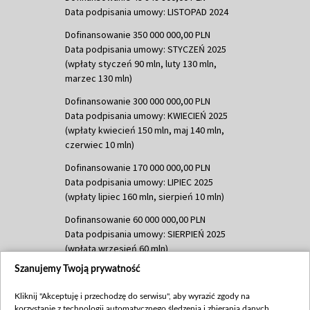
Data podpisania umowy: LISTOPAD 2024
Dofinansowanie 350 000 000,00 PLN
Data podpisania umowy: STYCZEŃ 2025
(wpłaty styczeń 90 mln, luty 130 mln,
marzec 130 mln)
Dofinansowanie 300 000 000,00 PLN
Data podpisania umowy: KWIECIEŃ 2025
(wpłaty kwiecień 150 mln, maj 140 mln,
czerwiec 10 mln)
Dofinansowanie 170 000 000,00 PLN
Data podpisania umowy: LIPIEC 2025
(wpłaty lipiec 160 mln, sierpień 10 mln)
Dofinansowanie 60 000 000,00 PLN
Data podpisania umowy: SIERPIEŃ 2025
(wpłata wrzesień 60 mln)
Szanujemy Twoją prywatność
Dofinansowanie 635 783 051,21 PLN
Data podpisania umowy: WRZESIEŃ 2025
Kliknij "Akceptuję i przechodzę do serwisu", aby wyrazić zgody na
(wpłata wrzesień 100 mln, październik 350
korzystanie z technologii automatycznego śledzenia i zbierania danych,