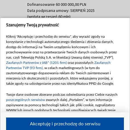
Dofinansowanie 60 000 000,00 PLN
Data podpisania umowy: SIERPIEŃ 2025
(wpłata wrzesień 60 mln)
Szanujemy Twoją prywatność
Dofinansowanie 635 783 051,21 PLN
Data podpisania umowy: WRZESIEŃ 2025
Kliknij "Akceptuję i przechodzę do serwisu", aby wyrazić zgody na
(wpłata wrzesień 100 mln, październik 350
korzystanie z technologii automatycznego śledzenia i zbierania danych,
mln, listopad 265 mln)
dostęp do informacji na Twoim urządzeniu końcowym i ich
przechowywanie oraz na przetwarzanie Twoich danych osobowych przez
Dofinansowanie 48 862 000,00 PLN
nas, czyli Telewizję Polską S.A. w likwidacji (zwaną dalej również „TVP”),
Data podpisania umowy: GRUDZIEŃ 2025
Zaufanych Partnerów z IAB* (1201 firm)
oraz pozostałych
Zaufanych
(wpłata grudzień 60,548 mln)
Partnerów TVP (93 firm)
, w celach marketingowych (w tym do
zautomatyzowanego dopasowania reklam do Twoich zainteresowań i
Dofinansowanie 900 000 000,00 PLN
mierzenia ich skuteczności) i pozostałych, które wskazujemy poniżej, a
Data podpisania umowy: LUTY 2026 (wpłata
także zgody na udostępnianie przez nas identyfikatora PPID do Google.
26 lutego 80 mln, 4 marca 370 mln,
8
kwiecień 180 mln, 7 maja 180 mln, 8
Twoje dane osobowe zbierane podczas odwiedzania przez Ciebie naszych
czerwca 90 mln)
poszczególnych serwisów
zwanych dalej „Portalem”, w tym informacje
zapisywane za pomocą technologii takich jak: pliki cookie, sygnalizatory
Dofinansowanie 250 000 000,00 PLN
WWW lub innych podobnych technologii umożliwiających świadczenie
Data podpisania umowy LIPIEC 2026 (wpłata
dopasowanych i bezpiecznych usług, personalizację treści oraz reklam,
udostępnianie funkcji mediów społecznościowych oraz analizowanie ruchu
4 sierpnia 250 mln
Akceptuję i przechodzę do serwisu
w Internecie.