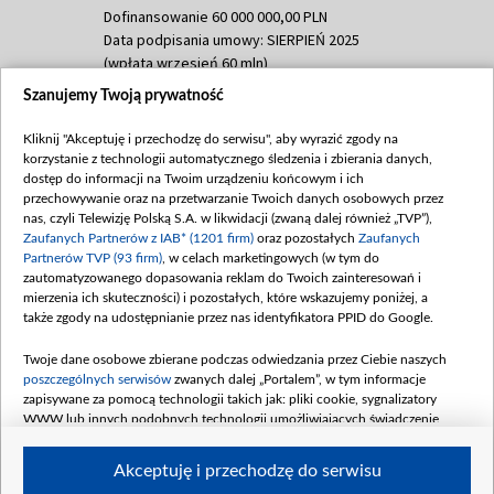
Dofinansowanie 60 000 000,00 PLN
Data podpisania umowy: SIERPIEŃ 2025
(wpłata wrzesień 60 mln)
Szanujemy Twoją prywatność
Dofinansowanie 635 783 051,21 PLN
Data podpisania umowy: WRZESIEŃ 2025
Kliknij "Akceptuję i przechodzę do serwisu", aby wyrazić zgody na
(wpłata wrzesień 100 mln, październik 350
korzystanie z technologii automatycznego śledzenia i zbierania danych,
mln, listopad 265 mln)
dostęp do informacji na Twoim urządzeniu końcowym i ich
przechowywanie oraz na przetwarzanie Twoich danych osobowych przez
Dofinansowanie 48 862 000,00 PLN
nas, czyli Telewizję Polską S.A. w likwidacji (zwaną dalej również „TVP”),
Data podpisania umowy: GRUDZIEŃ 2025
Zaufanych Partnerów z IAB* (1201 firm)
oraz pozostałych
Zaufanych
(wpłata grudzień 60,548 mln)
Partnerów TVP (93 firm)
, w celach marketingowych (w tym do
zautomatyzowanego dopasowania reklam do Twoich zainteresowań i
Dofinansowanie 900 000 000,00 PLN
mierzenia ich skuteczności) i pozostałych, które wskazujemy poniżej, a
Data podpisania umowy: LUTY 2026 (wpłata
także zgody na udostępnianie przez nas identyfikatora PPID do Google.
26 lutego 80 mln, 4 marca 370 mln,
8
kwiecień 180 mln, 7 maja 180 mln, 8
Twoje dane osobowe zbierane podczas odwiedzania przez Ciebie naszych
czerwca 90 mln)
poszczególnych serwisów
zwanych dalej „Portalem”, w tym informacje
zapisywane za pomocą technologii takich jak: pliki cookie, sygnalizatory
Dofinansowanie 250 000 000,00 PLN
WWW lub innych podobnych technologii umożliwiających świadczenie
Data podpisania umowy LIPIEC 2026 (wpłata
dopasowanych i bezpiecznych usług, personalizację treści oraz reklam,
udostępnianie funkcji mediów społecznościowych oraz analizowanie ruchu
4 sierpnia 250 mln
Akceptuję i przechodzę do serwisu
w Internecie.