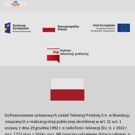
Dofinansowanie ustawowych zadań Telewizji Polskiej S.A. w likwidacji,
związanych z realizacją misji publicznej określonej w art. 21 ust. 1
ustawy z dnia 29 grudnia 1992 r. o radiofonii i telewizji (Dz. U. z 2022 r.
poz. 1722 oraz z 2024 r. poz. 96) poprzez udzielenie dotacji celowej, o