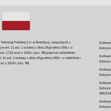
ewizji Polskiej S.A. w likwidacji, związanych z
Dofinan
j w art. 21 ust. 1 ustawy z dnia 29 grudnia 1992 r. o
Data po
r. poz. 1722 oraz z 2024 r. poz. 96) poprzez udzielenie
Dofinan
 31 ust. 2 ustawy z dnia 29 grudnia 1992 r. o radiofonii i
Data po
raz z 2024 r. poz. 96)
Dofinan
Data po
Dofinan
Data po
WRZESIE
Dofinan
Data po