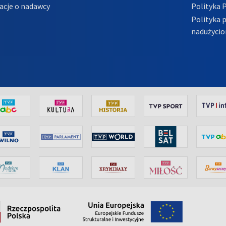
acje o nadawcy
Polityka 
Polityka 
nadużycio