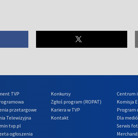
ment TVP
Konkursy
Centrum i
Programowa
Zgłoś program (ROPAT)
Komisja E
enia przetargowe
Kariera w TVP
Program d
ia Telewizyjna
Kontakt
Dla medi
min tvp.pl
Serwis fo
zeta ogłoszenia
Merchandi