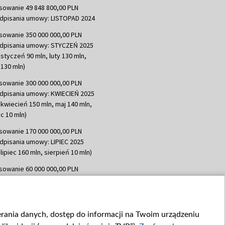
sowanie 49 848 800,00 PLN
dpisania umowy: LISTOPAD 2024
sowanie 350 000 000,00 PLN
dpisania umowy: STYCZEŃ 2025
 styczeń 90 mln, luty 130 mln,
130 mln)
sowanie 300 000 000,00 PLN
dpisania umowy: KWIECIEŃ 2025
 kwiecień 150 mln, maj 140 mln,
c 10 mln)
sowanie 170 000 000,00 PLN
dpisania umowy: LIPIEC 2025
lipiec 160 mln, sierpień 10 mln)
sowanie 60 000 000,00 PLN
dpisania umowy: SIERPIEŃ 2025
 wrzesień 60 mln)
sowanie 635 783 051,21 PLN
ierania danych, dostęp do informacji na Twoim urządzeniu
dpisania umowy: WRZESIEŃ 2025