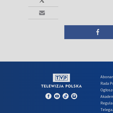
Abona
Rada 
Ogłosz
Akadem
Regula
Telega