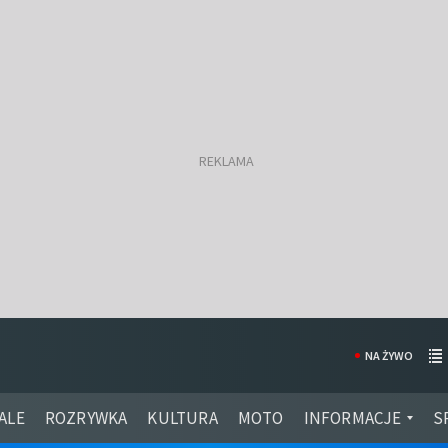
NA ŻYWO
ALE
ROZRYWKA
KULTURA
MOTO
INFORMACJE
S