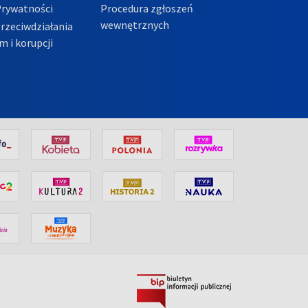
Prywatności
Procedura zgłoszeń
wewnętrznych
przeciwdziałania
m i korupcji