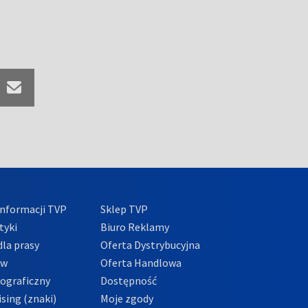
nformacji TVP
Sklep TVP
tyki
Biuro Reklamy
la prasy
Oferta Dystrybucyjna
ów
Oferta Handlowa
tograficzny
Dostępność
sing (znaki)
Moje zgody