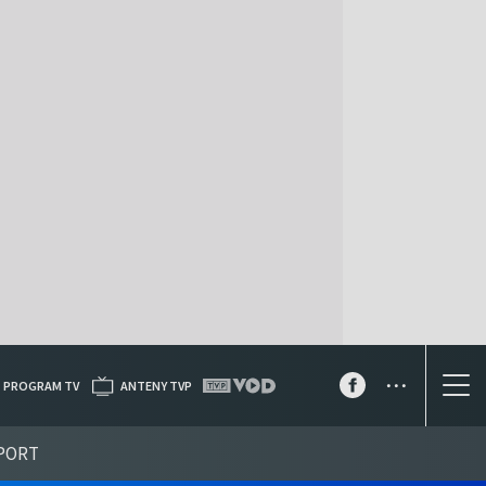
...
PROGRAM TV
ANTENY TVP
PORT