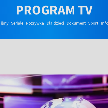
PROGRAM TV
Filmy
Seriale
Rozrywka
Dla dzieci
Dokument
Sport
Inf