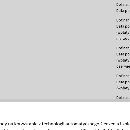
Dofinan
Data po
Dofinan
Data po
(wpłaty
marzec 
Dofinan
Data po
(wpłaty
czerwie
Dofinan
Data po
(wpłaty 
Dofinan
Data po
(wpłata
Dofinan
gody na korzystanie z technologii automatycznego śledzenia i zb
Data po