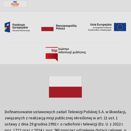
Dofinansowanie ustawowych zadań Telewizji Polskiej S.A. w likwidacji,
związanych z realizacją misji publicznej określonej w art. 21 ust. 1
ustawy z dnia 29 grudnia 1992 r. o radiofonii i telewizji (Dz. U. z 2022 r.
poz. 1722 oraz z 2024 r. poz. 96) poprzez udzielenie dotacji celowej, o