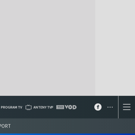
...
PROGRAM TV
ANTENY TVP
PORT