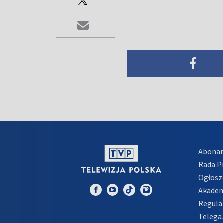
Abona
Rada 
Ogłosz
Akadem
Regula
Telega