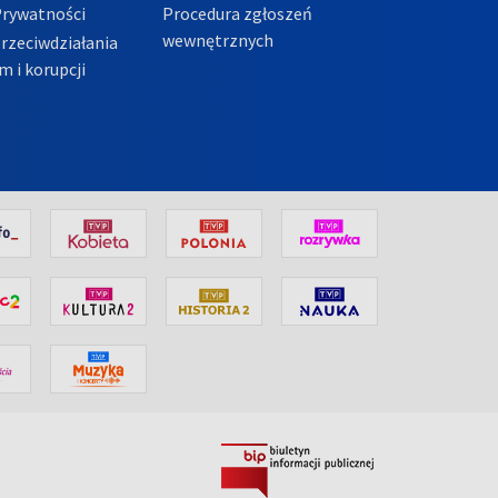
Prywatności
Procedura zgłoszeń
wewnętrznych
przeciwdziałania
m i korupcji