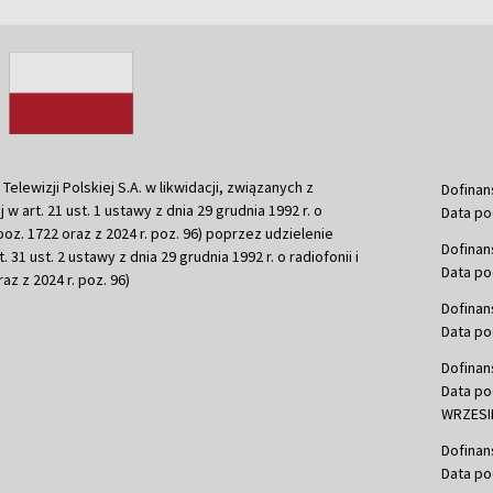
ewizji Polskiej S.A. w likwidacji, związanych z
Dofinan
j w art. 21 ust. 1 ustawy z dnia 29 grudnia 1992 r. o
Data po
r. poz. 1722 oraz z 2024 r. poz. 96) poprzez udzielenie
Dofinan
 31 ust. 2 ustawy z dnia 29 grudnia 1992 r. o radiofonii i
Data po
raz z 2024 r. poz. 96)
Dofinan
Data po
Dofinan
Data po
WRZESIE
Dofinan
Data po