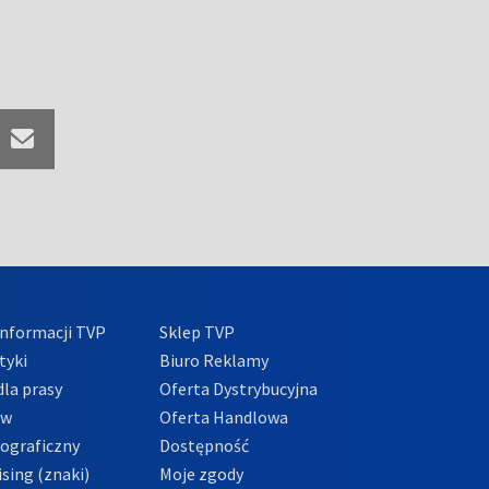
nformacji TVP
Sklep TVP
tyki
Biuro Reklamy
la prasy
Oferta Dystrybucyjna
ów
Oferta Handlowa
tograficzny
Dostępność
sing (znaki)
Moje zgody