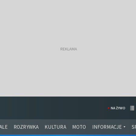
NA ŻYWO
ALE
ROZRYWKA
KULTURA
MOTO
INFORMACJE
S