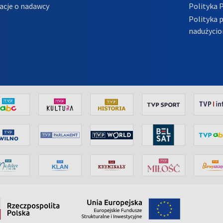
acje o nadawcy
Polityka 
Polityka 
nadużycio