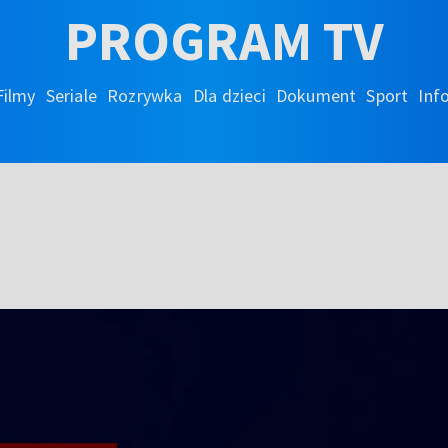
PROGRAM TV
Filmy
Seriale
Rozrywka
Dla dzieci
Dokument
Sport
Inf