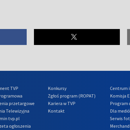
ment TVP
Konkursy
Centrum i
Programowa
Zgłoś program (ROPAT)
Komisja E
enia przetargowe
Kariera w TVP
Program d
ia Telewizyjna
Kontakt
Dla medi
min tvp.pl
Serwis fo
zeta ogłoszenia
Merchandi